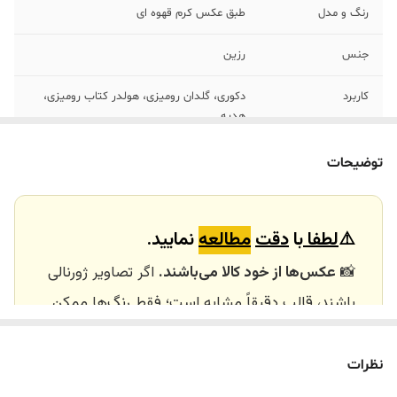
رنگ و مدل
طبق عکس کرم قهوه ای
جنس
رزین
کاربرد
دکوری، گلدان رومیزی، هولدر کتاب رومیزی،
هدیه
توضیحات
⚠️
لطفا
با
دقت
مطالعه
نمایید.
📸
عکس‌ها از خود کالا می‌باشند.
اگر تصاویر ژورنالی
باشند، قالب دقیقاً مشابه است؛ فقط رنگ‌ها ممکن
است تفاوت داشته باشند.
🕰️ تایم آماده‌سازی و ارسال
نظرات
⏳
زمان آماده‌سازی و ارسال سفارش‌ها ۱۰ الی ۲۰ روز