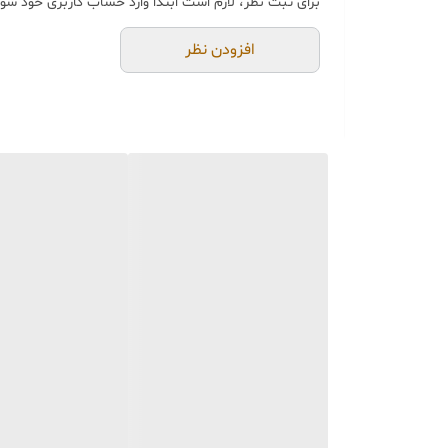
برای ثبت نظر، لازم است ابتدا وارد حساب کاربری خود شوی
خرید و تحویل حضوری ندا
جنس کالاها از
پلی‌استر (ر
افزودن نظر
از بهترین متریال، رنگ و م
محصولات ساخت ایران 🇮🇷 و کاملاً توسط تیم تی‌تی هوم دکور تولید می‌گردند.
جهت اطمینان مشتری،
عک
می‌شود.
🚚 ارسال و بسته‌بندی
ارسال از تهران یا کرج با 
بسته‌بندی محکم و عالی
با
📦
هزینه ارسال و بسته‌بن
📏 ویژگی‌های محصول
امکان اختلاف سایز
۱ الی ۳ سانتی‌متر
قابلیت شستشو با ابر و ما