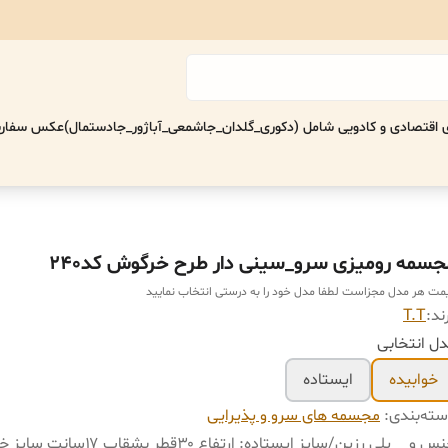
اقتصادی‌ و کادویی شامل (دکوری_گلدان_جاشمعی_آباژور_جادستمال)
عکس سفارش
جسمه رومیزی سرو_سینی دار طرح خرگوش کد240
مت هر مدل مجزاست لطفا مدل خود را به درستی انتخاب نمایید
ند:
T.T
ل انتخابی
خوابیده
ایستاده
ته‌بندی
:
مجسمه های سرو و پذیرایی
نس و
پلی رزین/سایز ایستاده: ارتفاع ۳۰قطر بشقاب