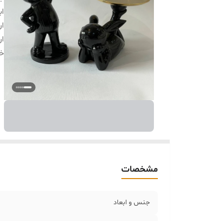
اب
ار
ار
خر
مشخصات
جنس و ابعاد