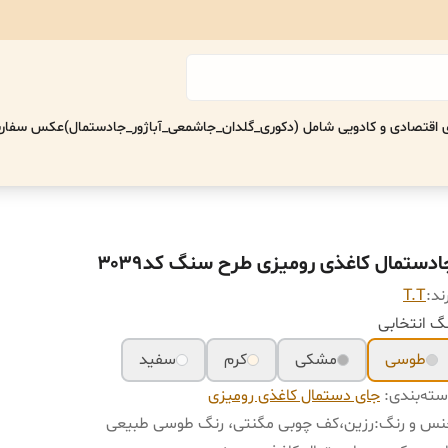
اقتصادی‌ و کادویی شامل (دکوری_گلدان_جاشمعی_آباژور_جادستمال)
عکس سفارش
ادستمال کاغذی رومیزی طرح سنگ کد۳۰۳۹
ند:
T.T
گ انتخابی
طوسی
مشکی
کرم
سفید
ته‌بندی
:
جای دستمال کاغذی رومیزی
نس و رنگ
:
رزین،کف چوبی مگنتی، رنگ طوسی طبیعی