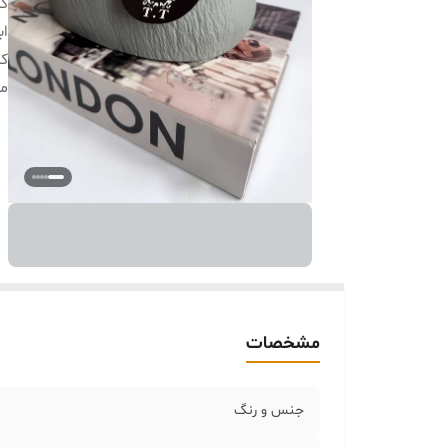
کا
اب
کا
م
مشخصات
جنس و رنگ