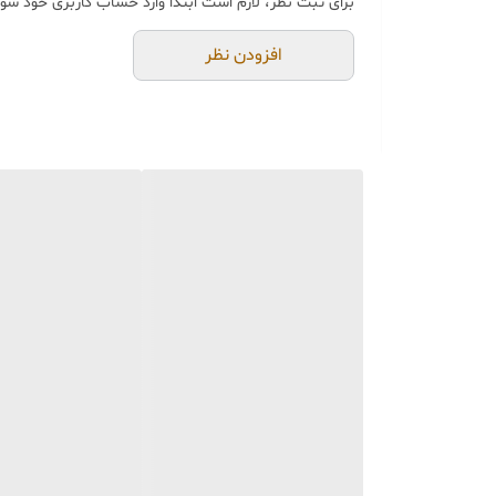
برای ثبت نظر، لازم است ابتدا وارد حساب کاربری خود شوی
خرید و تحویل حضوری ندا
جنس کالاها از
پلی‌استر (ر
افزودن نظر
از بهترین متریال، رنگ و م
محصولات ساخت ایران و کام
جهت اطمینان مشتری،
عک
می‌شود.
🚚 ارسال و بسته‌بندی
ارسال از تهران یا کرج با 
بسته‌بندی محکم و عالی
با
📦
هزینه ارسال و بسته‌بن
📏 ویژگی‌های محصول
امکان اختلاف سایز
۱ الی ۳ سانتی‌متر
قابلیت شستشو با ابر و ما