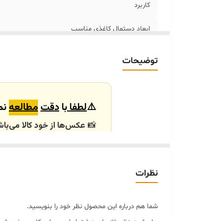
کاربرد
ابعاد دستمال کاغذی مناسب
توضیحات
⚠️
لطفا
با
دقت
مطالعه
نما
📸
عکس‌ها از خود کالا می‌باش
باشند.
🕰️ تایم آماده‌سازی و ارسال
نظرات
⏳
زمان آماده‌سازی و ارسال سفارش‌ها ۱۰ الی
انتخابی شما، پس از ثبت فاکتو
شما هم درباره این محصول نظر خود را بنویسید.
🛒 شرایط خرید