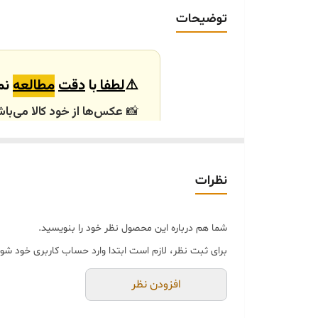
توضیحات
⚠️
لطفا
با
دقت
مطالعه
نما
📸
عکس‌ها از خود کالا می‌باش
باشند.
🕰️ تایم آماده‌سازی و ارسال
نظرات
⏳
زمان آماده‌سازی و ارسال سفارش‌ها ۱۰ الی
انتخابی شما، پس از ثبت فاکتو
شما هم درباره این محصول نظر خود را بنویسید.
🛒 شرایط خرید
برای ثبت نظر، لازم است ابتدا وارد حساب کاربری خود شوی
خرید و تحویل حضوری ندا
جنس کالاها از
پلی‌استر (ر
افزودن نظر
از بهترین متریال، رنگ و م