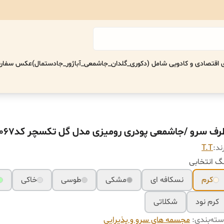
اقتصادی‌ و کادویی شامل (دکوری_گلدان_جاشمعی_آباژور_جادستمال)
عکس سفارش
رف سرو /جاشمعی پودری رومیزی مدل گل تکسچر کد۳۰۶۷
ند:
T.T
گ انتخابی
کرم
نسکافه ای
مشکی
طوسی
خاکی
کرم نود
شکلاتی
ته‌بندی
:
مجسمه های سرو و پذیرایی