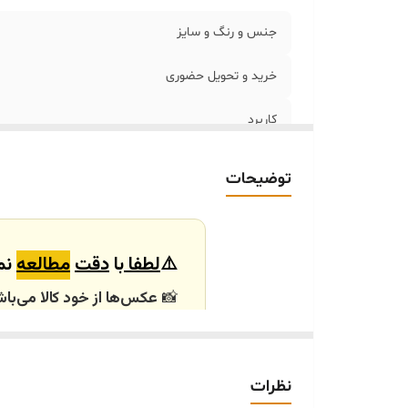
جنس و رنگ و سایز
خرید و تحویل حضوری
کاربرد
توضیحات
⚠️
لطفا
با
دقت
مطالعه
نما
📸
عکس‌ها از خود کالا می‌باش
باشند.
🕰️ تایم آماده‌سازی و ارسال
نظرات
⏳
زمان آماده‌سازی و ارسال سفارش‌ها ۱۰ الی