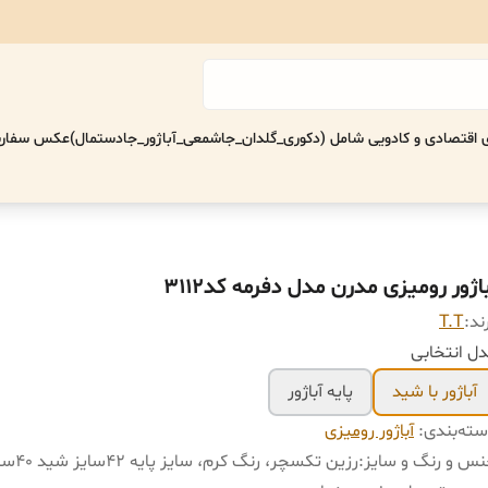
اقتصادی‌ و کادویی شامل (دکوری_گلدان_جاشمعی_آباژور_جادستمال)
عکس سفارش
اژور رومیزی مدرن مدل دفرمه کد۳۱۱۲
ند:
T.T
ل انتخابی
آباژور با شید
پایه آباژور
ته‌بندی
:
آباژور رومیزی
س و رنگ و سایز
:
رزین تکسچر، رنگ کرم، سایز پایه 42سایز شید 40سانت