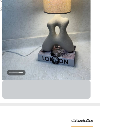
خر
کا
مشخصات