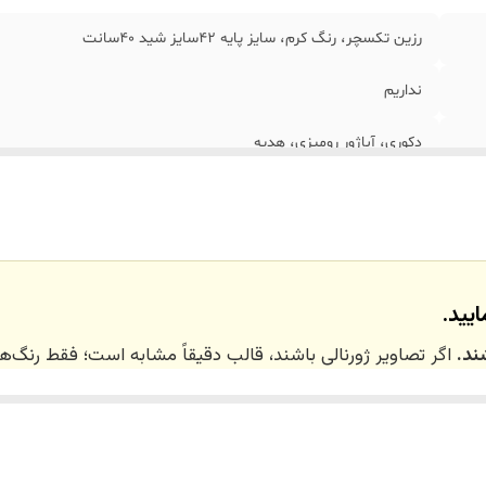
رزین تکسچر، رنگ کرم، سایز پایه 42سایز شید 40سانت
نداریم
دکوری، آباژور رومیزی، هدیه
یید.
ند.
اگر تصاویر ژورنالی باشند، قالب دقیقاً مشابه است؛ فقط رنگ
 ۲۰ روز کاری
می‌باشد. کلیه محصولات به‌صورت اختص