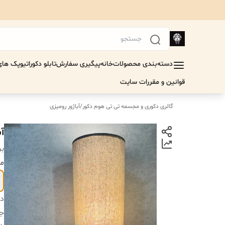
دسته‌بندی محصولات
خانه
پیگیری سفارش
تابلو دکوراتیو
پک های 
قوانین و مقررات سایت
گالری دکوری و مجسمه تی تی هوم دکور
/
آباژور رومیزی
آب
بر
مد
دس
جن