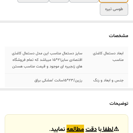
طوسی تیره
مشخصات
ابعاد دستمال کاغذی
سایز دستمال مناسب این مدل دستمال کاغذی
مناسب
اقتصادی سایز21*15 میباشد که تمام فروشگاه
های زنجیره ای موجود و قیمت مناسب هستن
جنس و ابعاد و رنگ
رزین/٢٣*١۵سانت /مشکی براق
توضیحات
⚠️
لطفا
با
دقت
مطالعه
نمایید.