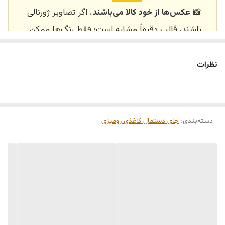
📸
عکس‌ها از خود کالا می‌باشند.
اگر تصاویر ژورنالی
باشند، قالب دقیقاً مشابه است؛ فقط رنگ‌ها ممکن
است تفاوت داشته باشند.
🕰️ تایم آماده‌سازی و ارسال
نظرات
⏳
زمان آماده‌سازی و ارسال سفارش‌ها ۱۰ الی ۲۰ روز
کاری
می‌باشد. کلیه محصولات به‌صورت اختصاصی و
طبق رنگ و سایز انتخابی شما، پس از ثبت فاکتور
دسته‌بندی
:
جای دستمال کاغذی رومیزی
توسط تیم تی‌تی هوم دکور تولید و ارسال می‌گردند.
🛒 شرایط خرید
خرید و تحویل حضوری نداریم.
جنس کالاها از
پلی‌استر (رزین)
برای کالاهای
کوچک و
فایبرگلاس
برای کالاهای بزرگ می‌باشد.
از بهترین متریال، رنگ و مواد اولیه استفاده