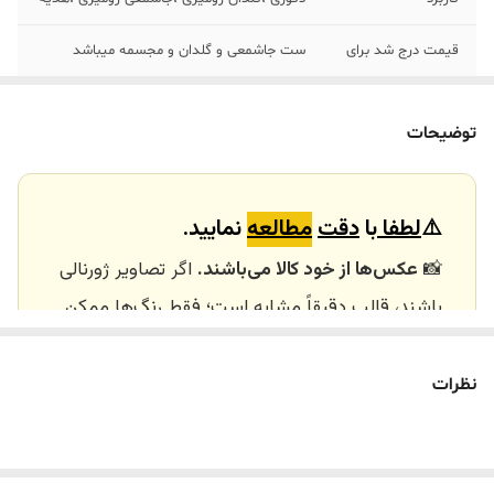
قیمت درج شد برای
ست جاشمعی و گلدان و مجسمه میباشد
توضیحات
⚠️
لطفا
با
دقت
مطالعه
نمایید.
📸
عکس‌ها از خود کالا می‌باشند.
اگر تصاویر ژورنالی
باشند، قالب دقیقاً مشابه است؛ فقط رنگ‌ها ممکن
است تفاوت داشته باشند.
🕰️ تایم آماده‌سازی و ارسال
نظرات
⏳
زمان آماده‌سازی و ارسال سفارش‌ها ۱۰ الی ۲۰ روز
کاری
می‌باشد. کلیه محصولات به‌صورت اختصاصی و