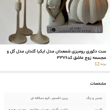
ست دکوری رومیزی شمعدان مدل ایکیا گلدان مدل گل و
مجسمه زوج عاشق کد۳۳۷۶
برند:
T.T
مشخصات
جنس ‌و رنگ
رزین تکسچر ،کرم نسکافه ای
کاربرد
دکوری ،گلدان رومیزی ،جاشمعی رومیزی ،هدیه