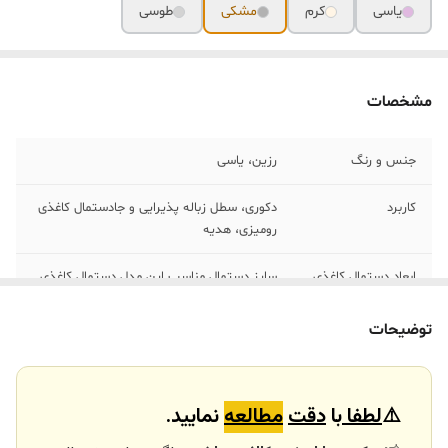
یاسی
کرم
مشکی
طوسی
مشخصات
جنس و رنگ
رزین، یاسی
کاربرد
دکوری، سطل زباله پذیرایی و جادستمال کاغذی
رومیزی، هدیه
ابعاد دستمال کاغذی
سایز دستمال مناسب این مدل دستمال کاغذی
مناسب
اقتصادی سایز21*15 میباشد که تمام فروشگاه
های زنجیره ای موجود و قیمت مناسب هستن
توضیحات
⚠️
لطفا
با
دقت
مطالعه
نمایید.