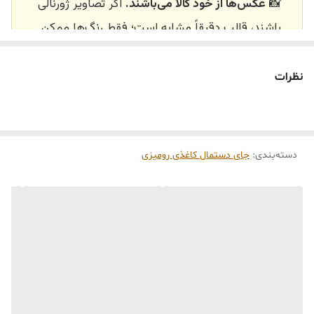
📸
عکس‌ها از خود کالا می‌باشند.
اگر تصاویر ژورنالی
باشند، قالب دقیقاً مشابه است؛ فقط رنگ‌ها ممکن
است تفاوت داشته باشند.
🕰️ تایم آماده‌سازی و ارسال
نظرات
⏳
زمان آماده‌سازی و ارسال سفارش‌ها ۱۰ الی ۲۰ روز
کاری
می‌باشد. کلیه محصولات به‌صورت اختصاصی و
طبق رنگ و سایز انتخابی شما، پس از ثبت فاکتور
دسته‌بندی
:
جای دستمال کاغذی رومیزی
توسط تیم تی‌تی هوم دکور تولید و ارسال می‌گردند.
🛒 شرایط خرید
خرید و تحویل حضوری نداریم.
جنس کالاها از
پلی‌استر (رزین)
برای کالاهای
کوچک و
فایبرگلاس
برای کالاهای بزرگ می‌باشد.
از بهترین متریال، رنگ و مواد اولیه استفاده