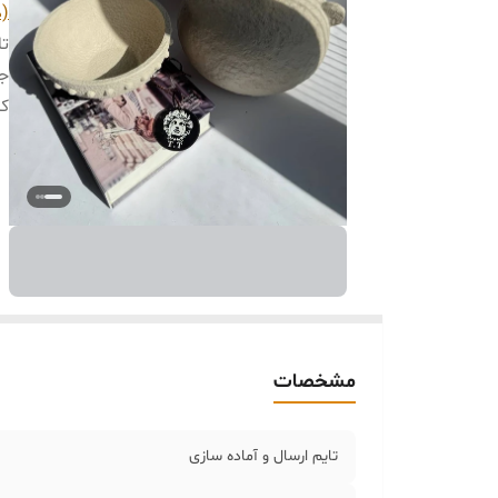
(د
تا
جن
کا
مشخصات
تایم ارسال و آماده سازی