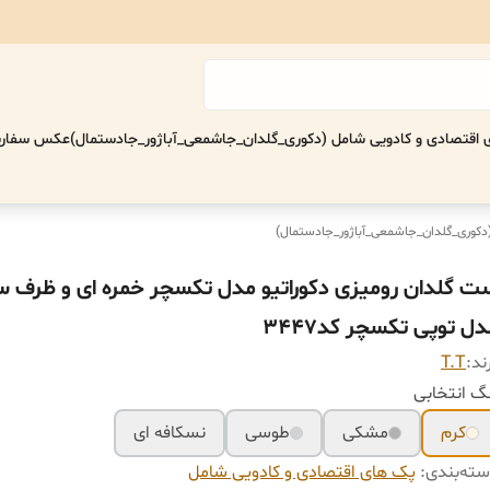
اقتصادی‌ و کادویی شامل (دکوری_گلدان_جاشمعی_آباژور_جادستمال)
عکس سفارش
(دکوری_گلدان_جاشمعی_آباژور_جادستمال)
ت گلدان رومیزی دکوراتیو مدل تکسچر خمره ای و ظرف س
ل توپی تکسچر کد۳۴۴۷
ند:
T.T
گ انتخابی
کرم
مشکی
طوسی
نسکافه ای
ته‌بندی
:
پک های اقتصادی‌ و کادویی شامل