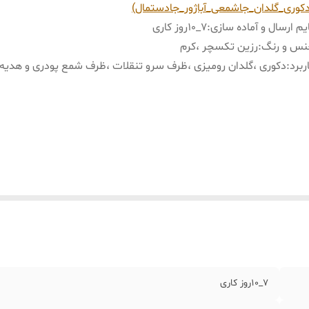
کوری_گلدان_جاشمعی_آباژور_جادستمال)
یم ارسال و آماده سازی
:
7_10روز کاری
س ‌و رنگ
:
رزین تکسچر ،کرم
ربرد
:
دکوری ،گلدان رومیزی ،ظرف سرو تنقلات ،ظرف شمع پودری و هدیه
7_10روز کاری