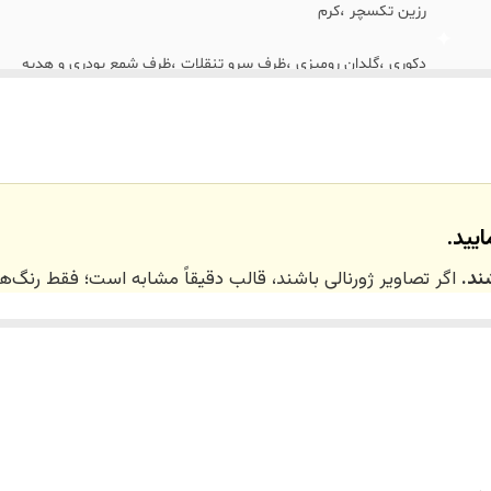
رزین تکسچر ،کرم
دکوری ،گلدان رومیزی ،ظرف سرو تنقلات ،ظرف شمع پودری و هدیه
ایید.
ند.
اگر تصاویر ژورنالی باشند، قالب دقیقاً مشابه است؛ فقط رنگ
تخابی موجود باشد،
۷ الی ۱۰ روز
زمان نیاز است (برای خشک شدن رنگ 
 و سایز انتخابی شما، بعد از ثبت فاکتور توسط تیم تی‌تی هوم دکو
‌گیری زمان‌بر بوده و نیاز به صبوری دارد.