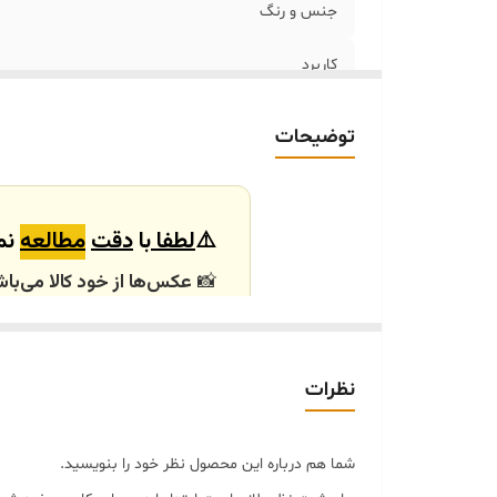
جنس ‌و رنگ
کاربرد
توضیحات
⚠️
لطفا
با
دقت
مطالعه
نم
📸
عکس‌ها از خود کالا می‌باش
باشند.
🕰️ مهلت ارسال و آماده‌سازی
نظرات
اگر بیس و قالب کالای ان
مدل‌ها اختصاصی و طبق رنگ
شما هم درباره این محصول نظر خود را بنویسید.
اگر کالا موجود نباشد، قالب