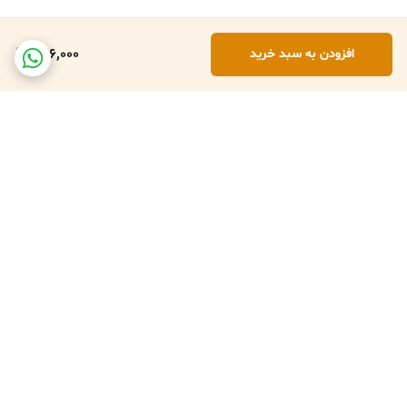
746,000
افزودن به سبد خرید
برگشت به بالا
تعویض کالا در صورت ارسال
پشتبانی فعال طبق تایم