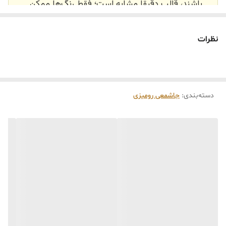
باشند، قالب دقیقاً مشابه است؛ فقط رنگ‌ها ممکن
است تفاوت داشته باشند.
🕰️ تایم آماده‌سازی و ارسال
نظرات
⏳
زمان آماده‌سازی و ارسال سفارش‌ها ۱۰ الی ۲۰ روز
کاری
می‌باشد. کلیه محصولات به‌صورت اختصاصی و
طبق رنگ و سایز انتخابی شما، پس از ثبت فاکتور
دسته‌بندی
:
جاشمعی رومیزی
توسط تیم تی‌تی هوم دکور تولید و ارسال می‌گردند.
🛒 شرایط خرید
خرید و تحویل حضوری نداریم.
جنس کالاها از
پلی‌استر (رزین)
برای کالاهای
کوچک و
فایبرگلاس
برای کالاهای بزرگ می‌باشد.
از بهترین متریال، رنگ و مواد اولیه استفاده
می‌شود.