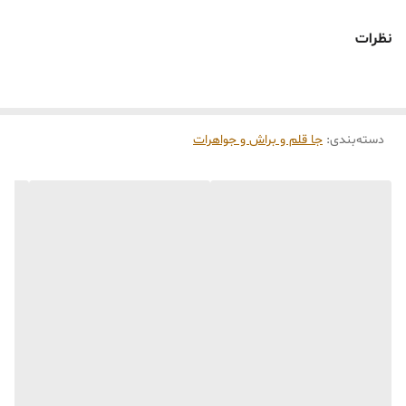
است تفاوت داشته باشند.
🕰️ تایم آماده‌سازی و ارسال
نظرات
⏳
زمان آماده‌سازی و ارسال سفارش‌ها ۱۰ الی ۲۰ روز
کاری
می‌باشد. کلیه محصولات به‌صورت اختصاصی و
طبق رنگ و سایز انتخابی شما، پس از ثبت فاکتور
دسته‌بندی
:
جا قلم‌ و براش و جواهرات
توسط تیم تی‌تی هوم دکور تولید و ارسال می‌گردند.
🛒 شرایط خرید
خرید و تحویل حضوری نداریم.
جنس کالاها از
پلی‌استر (رزین)
برای کالاهای
کوچک و
فایبرگلاس
برای کالاهای بزرگ می‌باشد.
از بهترین متریال، رنگ و مواد اولیه استفاده
می‌شود.
محصولات ساخت ایران و کاملاً توسط تیم تی‌تی