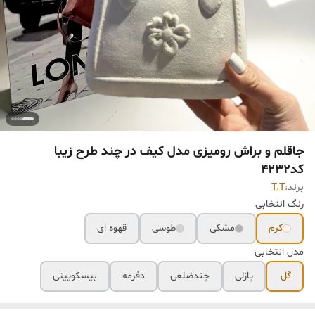
جاقلم و براش رومیزی مدل کیف در چند طرح زیبا
کد۴٢٣٢
برند:
T.T
رنگ انتخابی
کرم
مشکی
طوسی
قهوه ای
مدل انتخابی
گل
پازلی
چندضلعی
دفرمه
بیسکوییتی