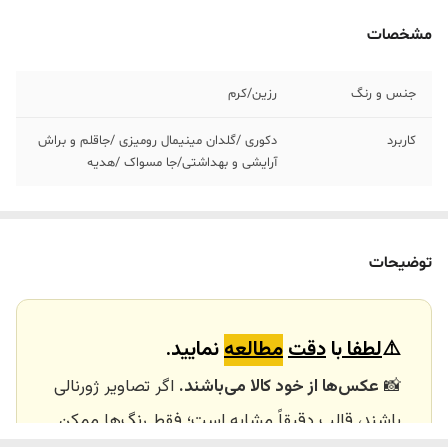
مشخصات
جنس و رنگ
رزین/کرم
کاربرد
دکوری /گلدان مینیمال رومیزی /جاقلم و براش
آرایشی و بهداشتی/جا مسواک /هدیه
توضیحات
⚠️
لطفا
با
دقت
مطالعه
نمایید.
📸
عکس‌ها از خود کالا می‌باشند.
اگر تصاویر ژورنالی
باشند، قالب دقیقاً مشابه است؛ فقط رنگ‌ها ممکن