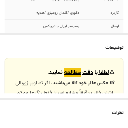
کاربرد:
دکوری /گلدان رومیزی /هدیه
ارسال
بسراسر ایران با تیپاکس
ارسال داخلی
تهران_کرج با اسنپ
توضیحات
خرید و تحویل
نداریم
حضوری
⚠️
لطفا
با
دقت
مطالعه
نمایید.
📸
عکس‌ها از خود کالا می‌باشند.
اگر تصاویر ژورنالی
باشند، قالب دقیقاً مشابه است؛ فقط رنگ‌ها ممکن
است تفاوت داشته باشند.
🕰️ تایم آماده‌سازی و ارسال
نظرات
⏳
زمان آماده‌سازی و ارسال سفارش‌ها ۱۰ الی ۲۰ روز