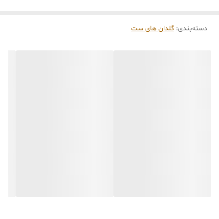
کاری
می‌باشد. کلیه محصولات به‌صورت اختصاصی و
طبق رنگ و سایز انتخابی شما، پس از ثبت فاکتور
دسته‌بندی
:
گلدان های ست
توسط تیم تی‌تی هوم دکور تولید و ارسال می‌گردند.
🛒 شرایط خرید
خرید و تحویل حضوری نداریم.
جنس کالاها از
پلی‌استر (رزین)
برای کالاهای
کوچک و
فایبرگلاس
برای کالاهای بزرگ می‌باشد.
از بهترین متریال، رنگ و مواد اولیه استفاده
می‌شود.
محصولات ساخت ایران و کاملاً توسط تیم تی‌تی
هوم دکور تولید می‌گردند.
جهت اطمینان مشتری،
عکس و فیلم سفارش
آماده‌شده
در کانال تلگرام قرار می‌گیرد و گاهی در