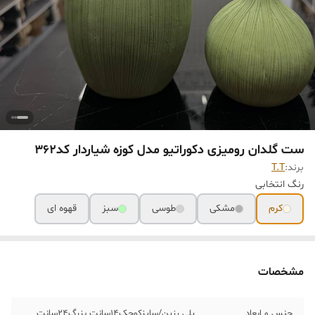
ست گلدان رومیزی دکوراتیو مدل کوزه شیاردار کد362
برند:
T.T
رنگ انتخابی
کرم
مشکی
طوسی
سبز
قهوه ای
مشخصات
جنس و ابعاد
پلی رزین/سایزکوچک14سانت بزرگ24سانت