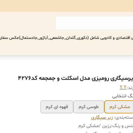
اقتصادی‌ و کادویی شامل (دکوری_گلدان_جاشمعی_آباژور_جادستمال)
عکس سفارش
یرسیگاری رومیزی مدل اسکلت و جمجمه کد۴٢٧۶
ند:
T.T
گ انتخابی
مشکی کرم
طوسی کرم
قهوه ای کرم
ته‌بندی
:
زیر سیگاری
س و رنگ‌
:
رزین /مشکی کرم