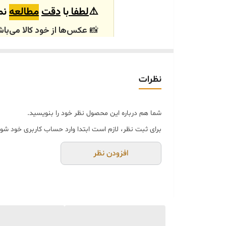
⚠️
لطفا
با
دقت
مطالعه
نما
📸
عکس‌ها از خود کالا می‌باش
باشند.
🕰️ تایم آماده‌سازی و ارسال
نظرات
⏳
زمان آماده‌سازی و ارسال سفارش‌ها ۱۰ الی
انتخابی شما، پس از ثبت فاکتو
شما هم درباره این محصول نظر خود را بنویسید.
🛒 شرایط خرید
برای ثبت نظر، لازم است ابتدا وارد حساب کاربری خود شوی
خرید و تحویل حضوری ندا
جنس کالاها از
پلی‌استر (ر
افزودن نظر
از بهترین متریال، رنگ و م
محصولات ساخت ایران و کام
جهت اطمینان مشتری،
عک
می‌شود.