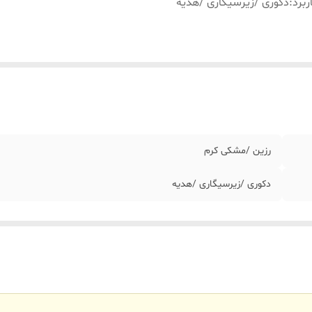
ربرد
:
دکوری /زیرسیگاری /هدیه
رزین /مشکی کرم
دکوری /زیرسیگاری /هدیه