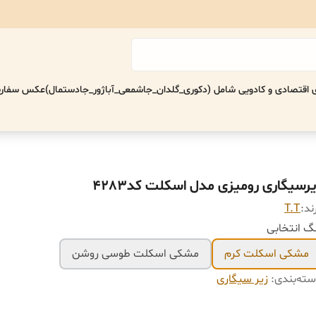
اقتصادی‌ و کادویی شامل (دکوری_گلدان_جاشمعی_آباژور_جادستمال)
عکس سفارش
یرسیگاری رومیزی مدل اسکلت کد۴٢٨٣
ند:
T.T
گ انتخابی
مشکی اسکلت کرم
مشکی اسکلت طوسی روشن
ته‌بندی
:
زیر سیگاری