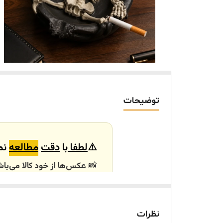
توضیحات
⚠️
لطفا
با
دقت
مطالعه
نما
📸
عکس‌ها از خود کالا می‌باش
باشند.
🕰️ تایم آماده‌سازی و ارسال
نظرات
⏳
زمان آماده‌سازی و ارسال سفارش‌ها ۱۰ الی