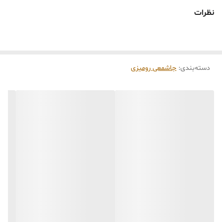
🕰️ تایم آماده‌سازی و ارسال
نظرات
⏳
زمان آماده‌سازی و ارسال سفارش‌ها ۱۰ الی ۲۰ روز
کاری
می‌باشد. کلیه محصولات به‌صورت اختصاصی و
طبق رنگ و سایز انتخابی شما، پس از ثبت فاکتور
دسته‌بندی
:
جاشمعی رومیزی
توسط تیم تی‌تی هوم دکور تولید و ارسال می‌گردند.
🛒 شرایط خرید
خرید و تحویل حضوری نداریم.
جنس کالاها از
پلی‌استر (رزین)
برای کالاهای
کوچک و
فایبرگلاس
برای کالاهای بزرگ می‌باشد.
از بهترین متریال، رنگ و مواد اولیه استفاده
می‌شود.
محصولات ساخت ایران و کاملاً توسط تیم تی‌تی
هوم دکور تولید می‌گردند.