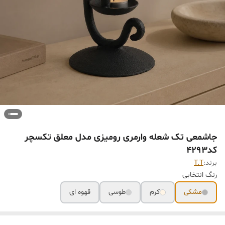
جاشمعی تک شعله وارمری رومیزی مدل معلق تکسچر
کد۴٢٩٣
برند:
T.T
رنگ انتخابی
مشکی
کرم
طوسی
قهوه ای