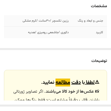
مشخصات
جنس و ابعاد و رنگ
رزین تکسچر /٣٠سانت /کرم مشکی
کاربرد
دکوری /جاشمعی رومیزی /هدیه
توضیحات
⚠️
لطفا
با
دقت
مطالعه
نمایید.
📸
عکس‌ها از خود کالا می‌باشند.
اگر تصاویر ژورنالی
باشند، قالب دقیقاً مشابه است؛ فقط رنگ‌ها ممکن
است تفاوت داشته باشند.