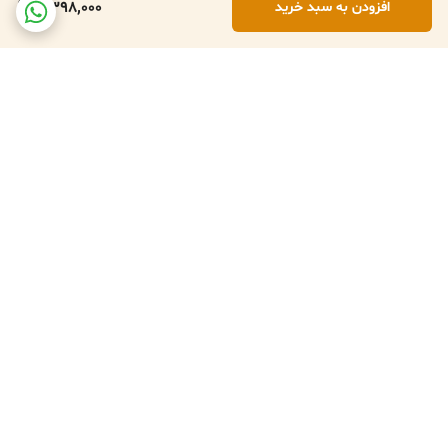
2,398,000
افزودن به سبد خرید
برگشت به بالا
تعویض کالا در صورت ارسال
پشتبانی فعال طبق تایم
اشتباه
کاری