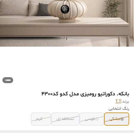
بانکه. دکوراتیو رومیزی مدل کدو کد۴٣٠٠
برند:
T.T
رنگ انتخابی
مشکی
طوسی
نسکافه ای
کرم