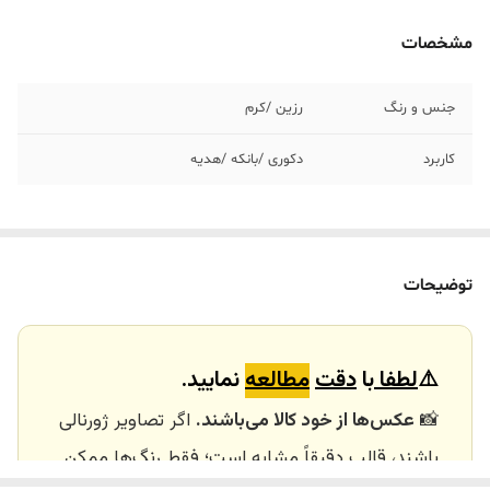
مشخصات
جنس و رنگ‌
رزین /کرم
کاربرد
دکوری /بانکه /هدیه
توضیحات
⚠️
لطفا
با
دقت
مطالعه
نمایید.
📸
عکس‌ها از خود کالا می‌باشند.
اگر تصاویر ژورنالی
باشند، قالب دقیقاً مشابه است؛ فقط رنگ‌ها ممکن