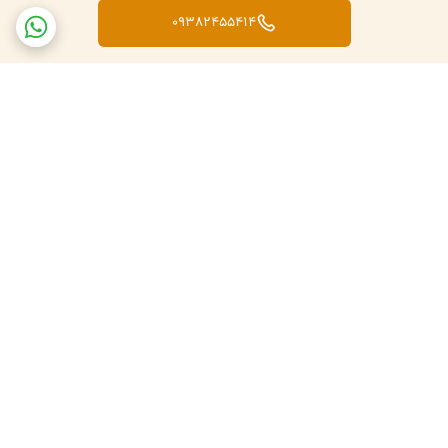
09382455414
برگشت به بالا
تعویض کالا در صورت ارسال
پشتبانی فعال طبق تایم
اشتباه
کاری