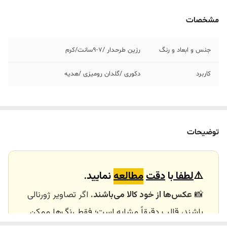
مشخصات
جنس و ابعاد و رنگ
رزین طرحدار /٧-٩سانت/کرم
کاربرد
دکوری /گلدان رومیزی /هدیه
توضیحات
⚠️
لطفا
با
دقت
مطالعه
نمایید.
📸
عکس‌ها از خود کالا می‌باشند.
اگر تصاویر ژورنالی
باشند، قالب دقیقاً مشابه است؛ فقط رنگ‌ها ممکن