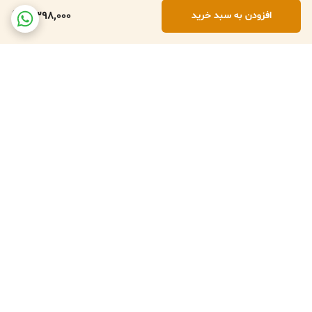
2,398,000
افزودن به سبد خرید
برگشت به بالا
تعویض کالا در صورت ارسال
پشتبانی فعال طبق تایم
اشتباه
کاری