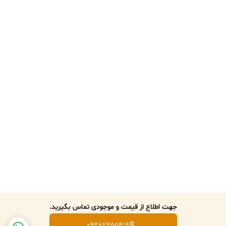
جهت اطلاع از قیمت و موجودی تماس بگیرید.
09382455414