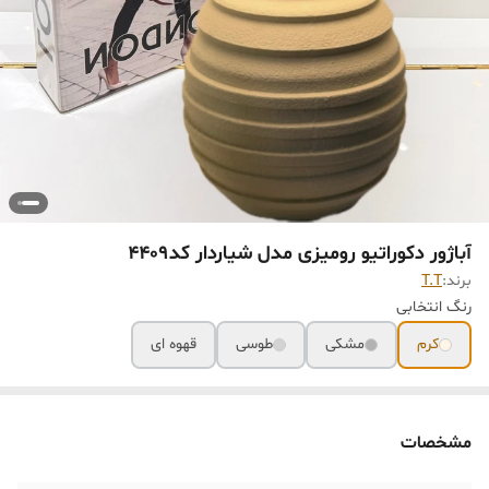
آباژور دکوراتیو رومیزی مدل شیاردار کد۴۴٠٩
برند:
T.T
رنگ انتخابی
کرم
مشکی
طوسی
قهوه ای
مشخصات