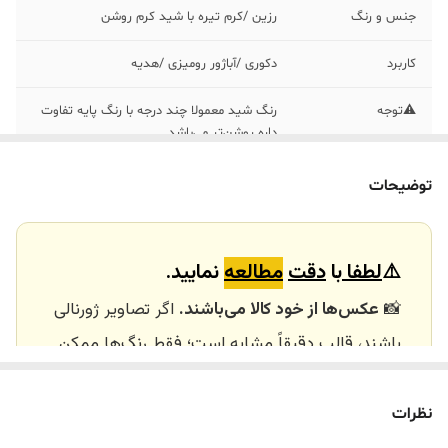
جنس و رنگ
رزین /کرم تیره با شید کرم روشن
کاربرد
دکوری /آباژور رومیزی /هدیه
⚠️توجه
رنگ شید معمولا چند درجه با رنگ پایه تفاوت
داره روشن‌تر می‌باشد
توضیحات
⚠️
لطفا
با
دقت
مطالعه
نمایید.
📸
عکس‌ها از خود کالا می‌باشند.
اگر تصاویر ژورنالی
باشند، قالب دقیقاً مشابه است؛ فقط رنگ‌ها ممکن
است تفاوت داشته باشند.
🕰️ تایم آماده‌سازی و ارسال
نظرات
⏳
زمان آماده‌سازی و ارسال سفارش‌ها ۱۰ الی ۲۰ روز