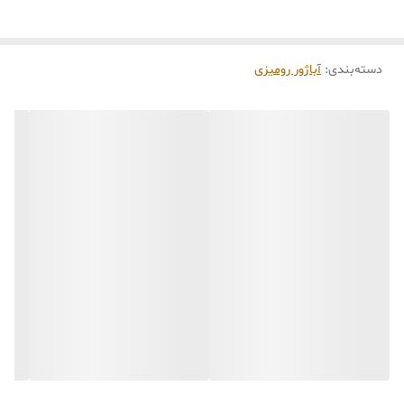
کاری
می‌باشد. کلیه محصولات به‌صورت اختصاصی و
طبق رنگ و سایز انتخابی شما، پس از ثبت فاکتور
دسته‌بندی
:
آباژور رومیزی
توسط تیم تی‌تی هوم دکور تولید و ارسال می‌گردند.
🛒 شرایط خرید
خرید و تحویل حضوری نداریم.
جنس کالاها از
پلی‌استر (رزین)
برای کالاهای
کوچک و
فایبرگلاس
برای کالاهای بزرگ می‌باشد.
از بهترین متریال، رنگ و مواد اولیه استفاده
می‌شود.
محصولات ساخت ایران و کاملاً توسط تیم تی‌تی
هوم دکور تولید می‌گردند.
جهت اطمینان مشتری،
عکس و فیلم سفارش
آماده‌شده
در کانال تلگرام قرار می‌گیرد و گاهی در