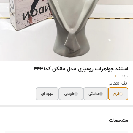
استند جواهرات رومیزی مدل مانکن کد۴۴٣١
برند:
T.T
رنگ انتخابی
کرم
مشکی
طوسی
قهوه ای
مشخصات