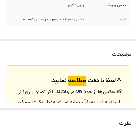
جنس و رنگ‌
رزین /کرم
کاربرد
دکوری /استند جواهرات رومیزی /هدیه
توضیحات
⚠️
لطفا
با
دقت
مطالعه
نمایید.
📸
عکس‌ها از خود کالا می‌باشند.
اگر تصاویر ژورنالی
باشند، قالب دقیقاً مشابه است؛ فقط رنگ‌ها ممکن
است تفاوت داشته باشند.
🕰️ تایم آماده‌سازی و ارسال
نظرات
⏳
زمان آماده‌سازی و ارسال سفارش‌ها ۱۰ الی ۲۰ روز