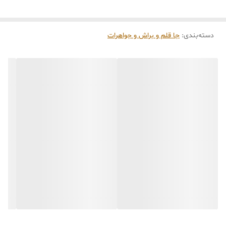
کاری
می‌باشد. کلیه محصولات به‌صورت اختصاصی و
طبق رنگ و سایز انتخابی شما، پس از ثبت فاکتور
دسته‌بندی
:
جا قلم‌ و براش و جواهرات
توسط تیم تی‌تی هوم دکور تولید و ارسال می‌گردند.
🛒 شرایط خرید
خرید و تحویل حضوری نداریم.
جنس کالاها از
پلی‌استر (رزین)
برای کالاهای
کوچک و
فایبرگلاس
برای کالاهای بزرگ می‌باشد.
از بهترین متریال، رنگ و مواد اولیه استفاده
می‌شود.
محصولات ساخت ایران و کاملاً توسط تیم تی‌تی
هوم دکور تولید می‌گردند.
جهت اطمینان مشتری،
عکس و فیلم سفارش
آماده‌شده
در کانال تلگرام قرار می‌گیرد و گاهی در