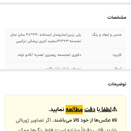
مشخصات
جنس و ابعاد و رنگ
پلی رزین/سایزمدل ایستاده :34*48 سایز مدل
نشسته:23*46/سفید آجری زرشکی ترکیبی
کاربرد:
دکوری /مجسمه رومیزی /هدیه /کادو تولد
ارسال
بسراسر ایران با تیپاکس
ارسال داخلی
تهران_کرج با اسنپ
توضیحات
خرید و تحویل
نداریم
حضوری
⚠️
لطفا
با
دقت
مطالعه
نمایید.
📸
عکس‌ها از خود کالا می‌باشند.
اگر تصاویر ژورنالی
باشند، قالب دقیقاً مشابه است؛ فقط رنگ‌ها ممکن