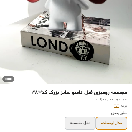
مجسمه رومیزی فیل دامبو سایز بزرگ کد383
قیمت هر مدل مجزاست
برند:
T.T
سایزبندی
مدل ایستاده
مدل نشسته