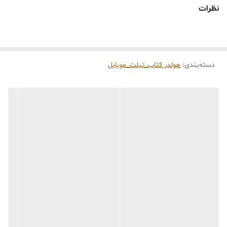
🕰️ تایم آماده‌سازی و ارسال
نظرات
⏳
زمان آماده‌سازی و ارسال سفارش‌ها ۱۰ الی ۲۰ روز
کاری
می‌باشد. کلیه محصولات به‌صورت اختصاصی و
طبق رنگ و سایز انتخابی شما، پس از ثبت فاکتور
دسته‌بندی
:
هولدر کتاب_تبلت_موبایل
توسط تیم تی‌تی هوم دکور تولید و ارسال می‌گردند.
🛒 شرایط خرید
خرید و تحویل حضوری نداریم.
جنس کالاها از
پلی‌استر (رزین)
برای کالاهای
کوچک و
فایبرگلاس
برای کالاهای بزرگ می‌باشد.
از بهترین متریال، رنگ و مواد اولیه استفاده
می‌شود.
محصولات ساخت ایران و کاملاً توسط تیم تی‌تی
هوم دکور تولید می‌گردند.