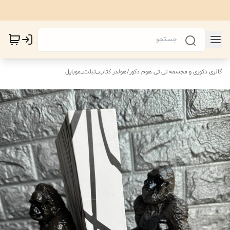
گالری دکوری و مجسمه تی تی هوم دکور
/
هولدر کتاب_تبلت_موبایل