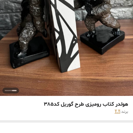
هولدر کتاب رومیزی طرح گوریل ‌کد385
برند:
T.T