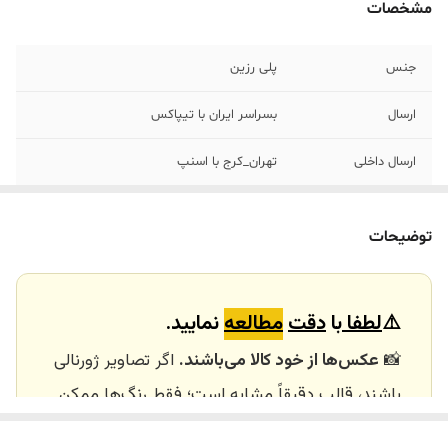
مشخصات
جنس
پلی رزین
ارسال
بسراسر ایران با تیپاکس
ارسال داخلی
تهران_کرج با اسنپ
خرید و تحویل
نداریم
حضوری
توضیحات
⚠️
لطفا
با
دقت
مطالعه
نمایید.
📸
عکس‌ها از خود کالا می‌باشند.
اگر تصاویر ژورنالی
باشند، قالب دقیقاً مشابه است؛ فقط رنگ‌ها ممکن
است تفاوت داشته باشند.