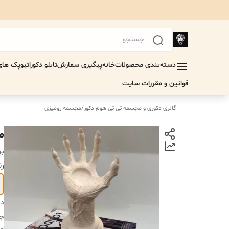
دسته‌بندی محصولات
خانه
پیگیری سفارش
تابلو دکوراتیو
پک های 
قوانین و مقررات سایت
گالری دکوری و مجسمه تی تی هوم دکور
/
مجسمه رومیزی
م
بر
رن
دس
جن