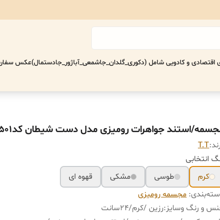
اقتصادی‌ و کادویی شامل (دکوری_گلدان_جاشمعی_آباژور_جادستمال)
عکس سفارش
جسمه/استند جواهرات رومیزی مدل دست شیطان کد4501
ند:
T.T
گ انتخابی
کرم
طوسی
مشکی
قهوه ای
ته‌بندی
:
مجسمه رومیزی
س و رنگ‌ وسایز
:
رزین /کرم/٢۴سانت