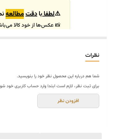
⚠️
لطفا
با
دقت
مطالعه
نما
📸
عکس‌ها از خود کالا می‌باش
باشند.
🕰️ تایم آماده‌سازی و ارسال
نظرات
⏳
زمان آماده‌سازی و ارسال سفارش‌ها ۱۰ الی
انتخابی شما، پس از ثبت فاکتو
شما هم درباره این محصول نظر خود را بنویسید.
🛒 شرایط خرید
برای ثبت نظر، لازم است ابتدا وارد حساب کاربری خود شوی
خرید و تحویل حضوری ندا
جنس کالاها از
پلی‌استر (ر
افزودن نظر
از بهترین متریال، رنگ و م
محصولات ساخت ایران و کام
جهت اطمینان مشتری،
عک