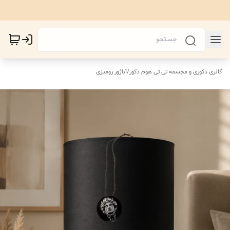
گالری دکوری و مجسمه تی تی هوم دکور
/
آباژور رومیزی