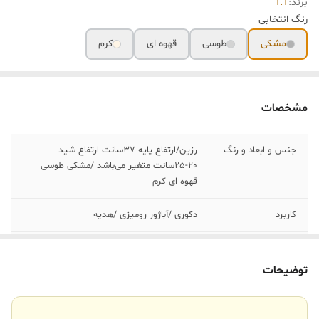
برند:
T.T
رنگ انتخابی
مشکی
طوسی
قهوه ای
کرم
مشخصات
جنس و ابعاد و رنگ
رزین/ارتفاع پایه ٣٧سانت ارتفاع شید
٢٠-٢۵سانت متغیر می‌باشد /مشکی طوسی
قهوه ای کرم
کاربرد
دکوری /آباژور رومیزی /هدیه
ویژگی
دارای سیم اتصال به برق و کلید خاموش و
روشن /شید استوانه متناسب با رنگ پایه
توضیحات
ارسال به شهرستان
باربری /شید حذف گردیده و ٣٠٨تومن به
مشتری برگشت داد می‌شود