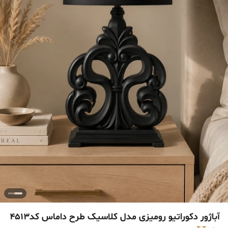
آباژور دکوراتیو رومیزی مدل کلاسیک طرح داماس کد۴۵١٣