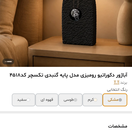
آباژور دکوراتیو رومیزی مدل پایه گنبدی تکسچر کد۴۵١٨
برند:
T.T
رنگ انتخابی
مشکی
کرم
طوسی
قهوه ای
سفید
مشخصات