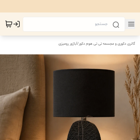
گالری دکوری و مجسمه تی تی هوم دکور
/
آباژور رومیزی