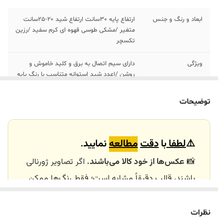
ابعاد و رنگ و جنس
ارتفاع پایه ٣٠سانت ارتفاع شید ٢٠-٢۵سانت
متغیر /مشکی طوسی قهوه ای کرم سفید /رزین
تکسچر
ویژگی
دارای سیم اتصال به برق و کلید خاموش و
روشن /١عدد شید استوانه متناسب با رنگ پایه
ارسال به شهرستان
باربری /شید حذف گردیده و مبلغ ٣٠٨تومن به
توضیحات
مشتری برگشت داد می‌شود
کاربرد
دکوری /آباژور رومیزی /هدیه
⚠️
لطفا
با
دقت
مطالعه
نمایید.
⚠️توجه
عکس های رنگی ژورنالی بوده عکس لایو از پایه
📸
عکس‌ها از خود کالا می‌باشند.
اگر تصاویر ژورنالی
در کنار کتاب دکوراتیو در ورقها قابل مشاهده
ست
باشند، قالب دقیقاً مشابه است؛ فقط رنگ‌ها ممکن
است تفاوت داشته باشند.
🕰️ تایم آماده‌سازی و ارسال
نظرات