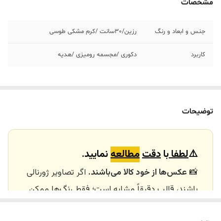
مشخصات
جنس و ابعاد و رنگ
رزین/٣٠سانت /کرم مشکی طوسی
کاربرد
دکوری /مجسمه رومیزی /هدیه
توضیحات
⚠️
لطفا
با
دقت
مطالعه
نمایید.
📸
عکس‌ها از خود کالا می‌باشند.
اگر تصاویر ژورنالی
باشند، قالب دقیقاً مشابه است؛ فقط رنگ‌ها ممکن
است تفاوت داشته باشند.