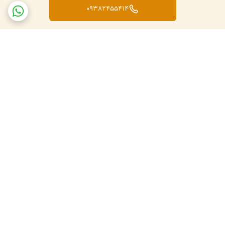
09382455414
برگشت به بالا
تعویض کالا در صورت ارسال
پشتبانی فعال طبق تایم
اشتباه
کاری