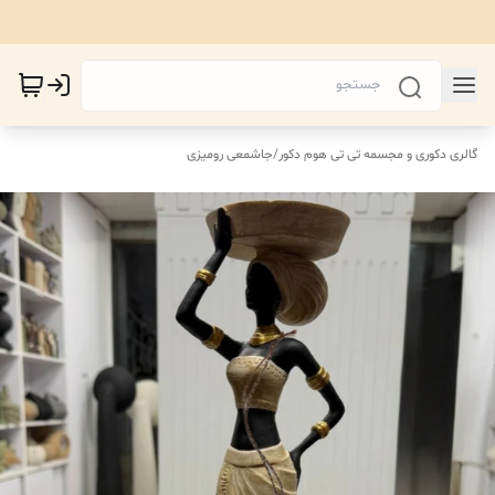
گالری دکوری و مجسمه تی تی هوم دکور
/
جاشمعی رومیزی