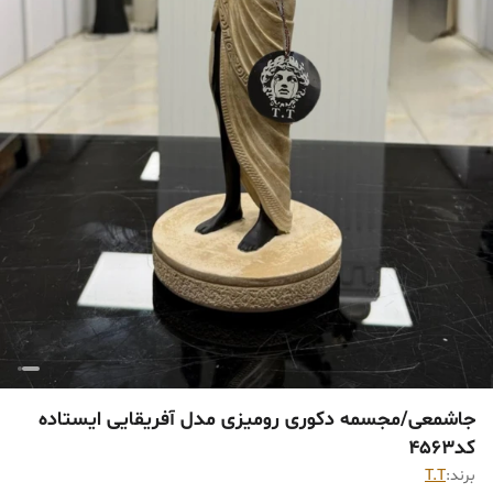
جاشمعی/مجسمه دکوری رومیزی مدل آفریقایی ایستاده
کد4563
برند:
T.T