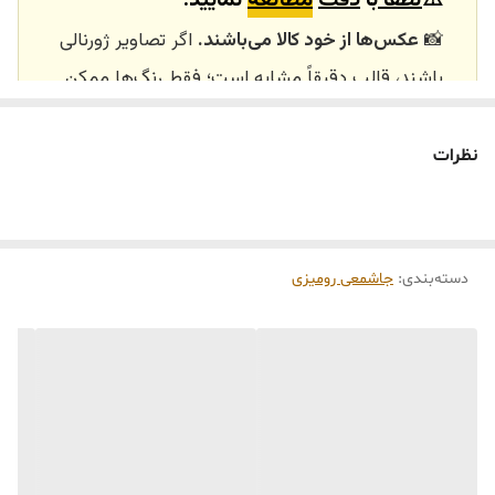
📸
عکس‌ها از خود کالا می‌باشند.
اگر تصاویر ژورنالی
باشند، قالب دقیقاً مشابه است؛ فقط رنگ‌ها ممکن
است تفاوت داشته باشند.
🕰️ تایم آماده‌سازی و ارسال
نظرات
⏳
زمان آماده‌سازی و ارسال سفارش‌ها ۱۰ الی ۲۰ روز
کاری
می‌باشد. کلیه محصولات به‌صورت اختصاصی و
طبق رنگ و سایز انتخابی شما، پس از ثبت فاکتور
دسته‌بندی
:
جاشمعی رومیزی
توسط تیم تی‌تی هوم دکور تولید و ارسال می‌گردند.
🛒 شرایط خرید
خرید و تحویل حضوری نداریم.
جنس کالاها از
پلی‌استر (رزین)
برای کالاهای
کوچک و
فایبرگلاس
برای کالاهای بزرگ می‌باشد.
از بهترین متریال، رنگ و مواد اولیه استفاده