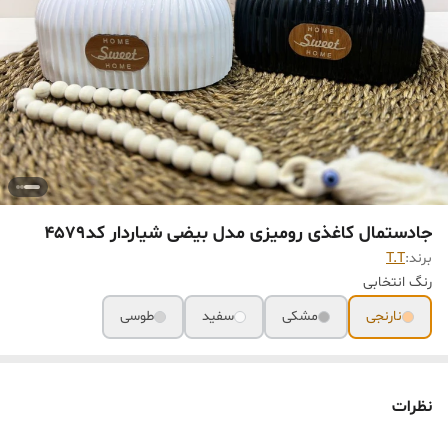
جادستمال کاغذی رومیزی مدل بیضی شیاردار کد4579
برند:
T.T
رنگ انتخابی
نارنجی
مشکی
سفید
طوسی
نظرات