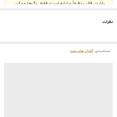
باشند، قالب دقیقاً مشابه است؛ فقط رنگ‌ها ممکن
است تفاوت داشته باشند.
🕰️ تایم آماده‌سازی و ارسال
نظرات
⏳
زمان آماده‌سازی و ارسال سفارش‌ها ۱۰ الی ۲۰ روز
کاری
می‌باشد. کلیه محصولات به‌صورت اختصاصی و
طبق رنگ و سایز انتخابی شما، پس از ثبت فاکتور
دسته‌بندی
:
گلدان های ست
توسط تیم تی‌تی هوم دکور تولید و ارسال می‌گردند.
🛒 شرایط خرید
خرید و تحویل حضوری نداریم.
جنس کالاها از
پلی‌استر (رزین)
برای کالاهای
کوچک و
فایبرگلاس
برای کالاهای بزرگ می‌باشد.
از بهترین متریال، رنگ و مواد اولیه استفاده
می‌شود.