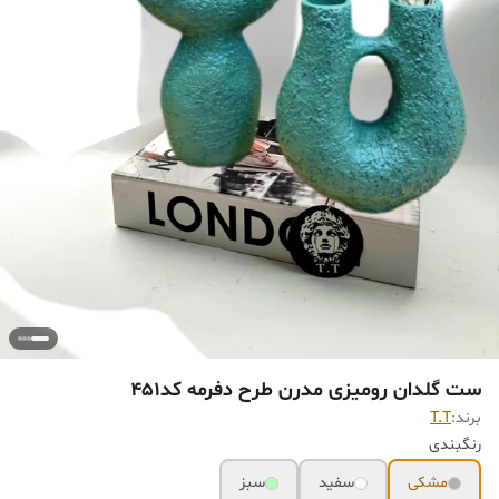
ست گلدان رومیزی مدرن طرح دفرمه کد451
برند:
T.T
رنگبندی
مشکی
سفید
سبز