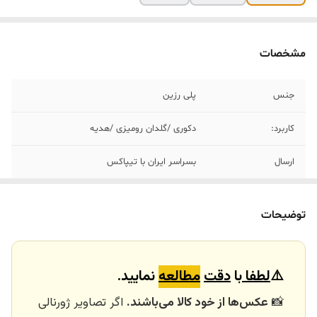
مشخصات
جنس
پلی رزین
کاربرد:
دکوری /گلدان رومیزی /هدیه
ارسال
بسراسر ایران با تیپاکس
ارسال داخلی
تهران_کرج با اسنپ
توضیحات
خرید و تحویل
نداریم
حضوری
⚠️
لطفا
با
دقت
مطالعه
نمایید.
📸
عکس‌ها از خود کالا می‌باشند.
اگر تصاویر ژورنالی