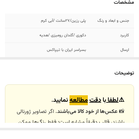
مشخصات
جنس و ابعاد و رنگ
پلی رزین/2٧سانت /آبی کرم
کاربرد
دکوری /گلدان رومیزی /هدیه
ارسال
بسراسر ایران با تیپاکس
ارسال داخلی
تهران_کرج با اسنپ
توضیحات
خرید و تحویل
نداریم
حضوری
⚠️
لطفا
با
دقت
مطالعه
نمایید.
📸
عکس‌ها از خود کالا می‌باشند.
اگر تصاویر ژورنالی
باشند، قالب دقیقاً مشابه است؛ فقط رنگ‌ها ممکن
است تفاوت داشته باشند.