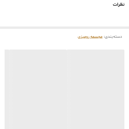
🕰️ تایم آماده‌سازی و ارسال
نظرات
⏳
زمان آماده‌سازی و ارسال سفارش‌ها ۱۰ الی ۲۰ روز
کاری
می‌باشد. کلیه محصولات به‌صورت اختصاصی و
طبق رنگ و سایز انتخابی شما، پس از ثبت فاکتور
دسته‌بندی
:
مجسمه رومیزی
توسط تیم تی‌تی هوم دکور تولید و ارسال می‌گردند.
🛒 شرایط خرید
خرید و تحویل حضوری نداریم.
جنس کالاها از
پلی‌استر (رزین)
برای کالاهای
کوچک و
فایبرگلاس
برای کالاهای بزرگ می‌باشد.
از بهترین متریال، رنگ و مواد اولیه استفاده
می‌شود.
محصولات ساخت ایران و کاملاً توسط تیم تی‌تی
هوم دکور تولید می‌گردند.