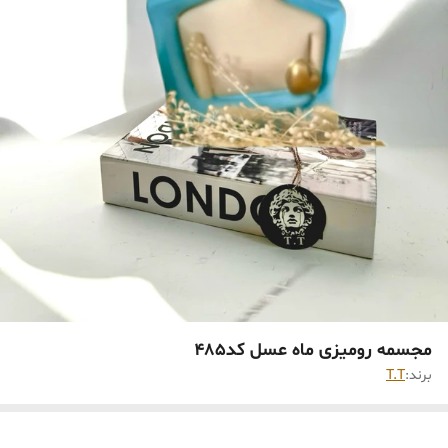
مجسمه رومیزی ماه عسل کد485
برند:
T.T