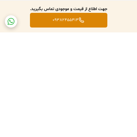
جهت اطلاع از قیمت و موجودی تماس بگیرید.
09382455414
برگشت به بالا
تعویض کالا در صورت ارسال
پشتبانی فعال طبق تایم