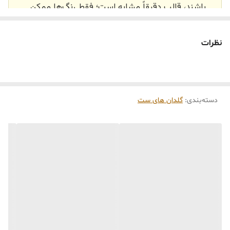
باشند، قالب دقیقاً مشابه است؛ فقط رنگ‌ها ممکن
است تفاوت داشته باشند.
🕰️ تایم آماده‌سازی و ارسال
نظرات
⏳
زمان آماده‌سازی و ارسال سفارش‌ها ۱۰ الی ۲۰ روز
کاری
می‌باشد. کلیه محصولات به‌صورت اختصاصی و
طبق رنگ و سایز انتخابی شما، پس از ثبت فاکتور
دسته‌بندی
:
گلدان های ست
توسط تیم تی‌تی هوم دکور تولید و ارسال می‌گردند.
🛒 شرایط خرید
خرید و تحویل حضوری نداریم.
جنس کالاها از
پلی‌استر (رزین)
برای کالاهای
کوچک و
فایبرگلاس
برای کالاهای بزرگ می‌باشد.
از بهترین متریال، رنگ و مواد اولیه استفاده
می‌شود.