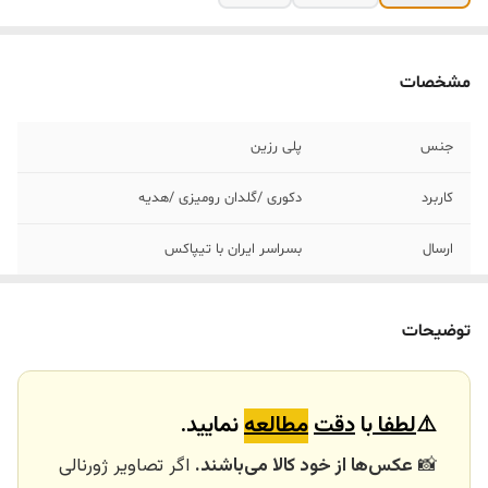
مشخصات
جنس
پلی رزین
کاربرد
دکوری /گلدان رومیزی /هدیه
ارسال
بسراسر ایران با تیپاکس
ارسال داخلی
تهران_کرج با اسنپ
توضیحات
خرید و تحویل
نداریم
حضوری
⚠️
لطفا
با
دقت
مطالعه
نمایید.
📸
عکس‌ها از خود کالا می‌باشند.
اگر تصاویر ژورنالی