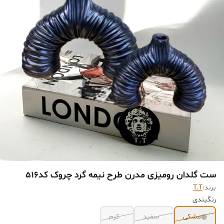
ست گلدان رومیزی مدرن طرح نیمه گرد چروک کد516
برند:
T.T
رنگبندی
مشکی
سفید
کرم