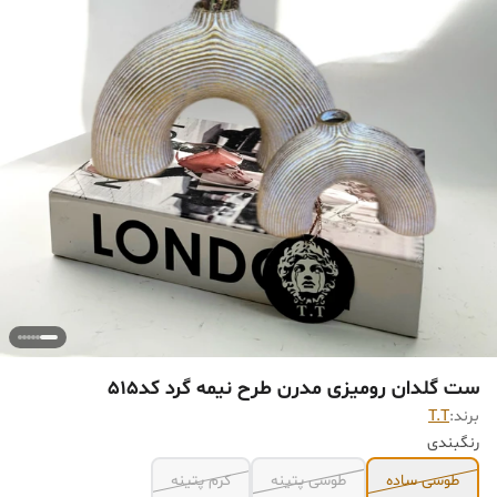
ست گلدان رومیزی مدرن طرح نیمه گرد کد515
برند:
T.T
رنگبندی
طوسی ساده
طوسی پتینه
کرم پتینه