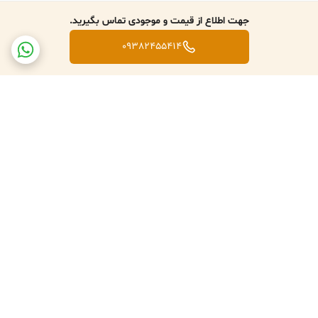
جهت اطلاع از قیمت و موجودی تماس بگیرید.
09382455414
برگشت به بالا
تعویض کالا در صورت ارسال
پشتبانی فعال طبق تایم