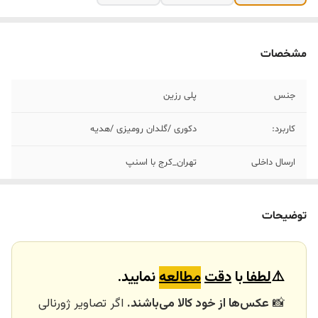
مشخصات
جنس
پلی رزین
کاربرد:
دکوری /گلدان رومیزی /هدیه
ارسال داخلی
تهران_کرج با اسنپ
خرید و تحویل
نداریم
حضوری
توضیحات
⚠️
لطفا
با
دقت
مطالعه
نمایید.
📸
عکس‌ها از خود کالا می‌باشند.
اگر تصاویر ژورنالی