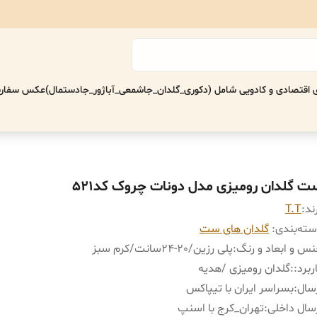
اقتصادی‌ و کادویی شامل (دکوری_گلدان_جاشمعی_آباژور_جادستمال)
عکس سفارش
ت گلدان رومیزی مدل دونات چروک کد521
ند:
T.T
ته‌بندی
:
گلدان های ست
س و ابعاد و رنگ
:
پلی رزین/٢٠-٢۴سانت/کرم سبز
ربرد:
:
گلدان رومیزی /هدیه
سال
:
بسراسر ایران با تیپاکس
سال داخلی
:
تهران_کرج با اسنپ