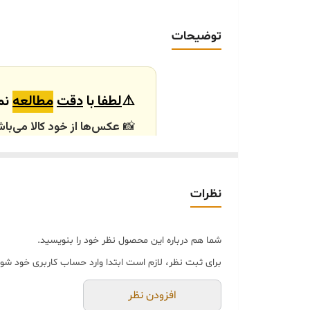
ارسال داخلی
توضیحات
خرید و تحویل حضوری
⚠️
لطفا
با
دقت
مطالعه
نما
📸
عکس‌ها از خود کالا می‌باش
باشند.
🕰️ تایم آماده‌سازی و ارسال
نظرات
⏳
زمان آماده‌سازی و ارسال سفارش‌ها ۱۰ الی
انتخابی شما، پس از ثبت فاکتو
شما هم درباره این محصول نظر خود را بنویسید.
🛒 شرایط خرید
برای ثبت نظر، لازم است ابتدا وارد حساب کاربری خود شوی
خرید و تحویل حضوری ندا
جنس کالاها از
پلی‌استر (ر
افزودن نظر