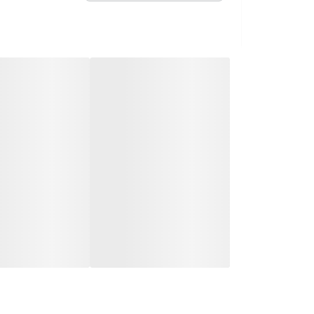
از بهترین متریال، رنگ و م
محصولات ساخت ایران و کام
جهت اطمینان مشتری،
عک
می‌شود.
🚚 ارسال و بسته‌بندی
ارسال از تهران یا کرج با 
بسته‌بندی محکم و عالی
با
📦
هزینه ارسال و بسته‌بن
📏 ویژگی‌های محصول
امکان اختلاف سایز
۱ الی ۳ سانتی‌متر
قابلیت شستشو با ابر و ما
🌈 امکان تغییر تناژ رنگ ب
🚫 کلیه تزئینات داخل تصا