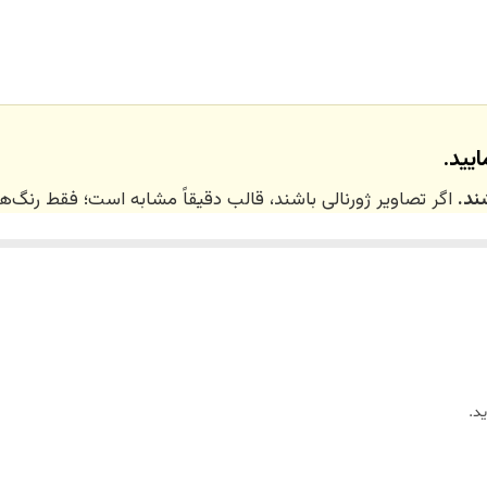
تهران_کرج با اسنپ
نداریم
یید.
ند.
اگر تصاویر ژورنالی باشند، قالب دقیقاً مشابه است؛ فقط رنگ
 ۲۰ روز کاری
می‌باشد. کلیه محصولات به‌صورت اختص
ر توسط تیم تی‌تی هوم دکور تولید و ارسال می‌گردند.
د.
ریم.
زین)
برای کالاهای کوچک و
فایبرگلاس
برای کالاهای بزرگ می‌باشد.