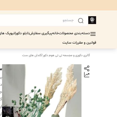
دسته‌بندی محصولات
خانه
پیگیری سفارش
تابلو دکوراتیو
پک های 
قوانین و مقررات سایت
گالری دکوری و مجسمه تی تی هوم دکور
/
گلدان های ست
س
بر
دس
جن
کا
ار
ار