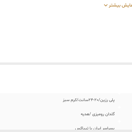
ید و تحویل حضوری
:
نداریم
ایش بیشتر
پلی رزین/٢٠-٢۴سانت/کرم سبز
گلدان رومیزی /هدیه
بسراسر ایران با تیپاکس