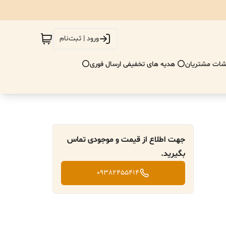
ورود | ثبت‌نام
ات مشتریان
⭕ هدیه های تخفیفی ارسال فوری⭕
جهت اطلاع از قیمت و موجودی تماس
بگیرید.
09382455414