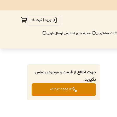
ورود | ثبت‌نام
ات مشتریان
⭕ هدیه های تخفیفی ارسال فوری⭕
جهت اطلاع از قیمت و موجودی تماس
بگیرید.
09382455414