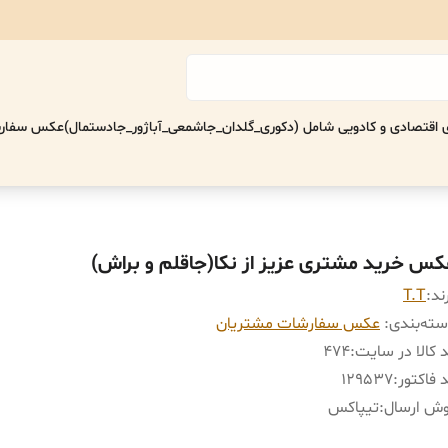
اقتصادی‌ و کادویی شامل (دکوری_گلدان_جاشمعی_آباژور_جادستمال)
عکس سفارش
کس خرید مشتری عزیز از نکا(جاقلم و براش)
ند:
T.T
ته‌بندی
:
عکس سفارشات مشتریان
 کالا در سایت
:
۴٧۴
 فاکتور
:
١٢٩۵٣٧
وش ارسال
:
تیپاکس