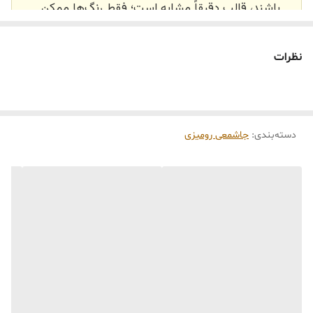
باشند، قالب دقیقاً مشابه است؛ فقط رنگ‌ها ممکن
است تفاوت داشته باشند.
🕰️ تایم آماده‌سازی و ارسال
نظرات
⏳
زمان آماده‌سازی و ارسال سفارش‌ها ۱۰ الی ۲۰ روز
کاری
می‌باشد. کلیه محصولات به‌صورت اختصاصی و
طبق رنگ و سایز انتخابی شما، پس از ثبت فاکتور
دسته‌بندی
:
جاشمعی رومیزی
توسط تیم تی‌تی هوم دکور تولید و ارسال می‌گردند.
🛒 شرایط خرید
خرید و تحویل حضوری نداریم.
جنس کالاها از
پلی‌استر (رزین)
برای کالاهای
کوچک و
فایبرگلاس
برای کالاهای بزرگ می‌باشد.
از بهترین متریال، رنگ و مواد اولیه استفاده
می‌شود.