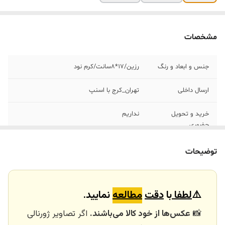
مشخصات
جنس و ابعاد و رنگ
رزین/١٧*٨سانت/کرم نود
ارسال داخلی
تهران_کرج با اسنپ
خرید و تحویل
نداریم
حضوری
کاربرد
دکوری /جاشمعی رومیزی /هدیه
توضیحات
⚠️
لطفا
با
دقت
مطالعه
نمایید.
📸
عکس‌ها از خود کالا می‌باشند.
اگر تصاویر ژورنالی