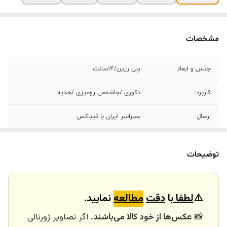
مشخصات
جنس و ابعاد
پلی رزین‌/١۴سانت
کاربرد:
دکوری /جاشمعی رومیزی /هدیه
ارسال
بسراسر ایران با تیپاکس
ارسال داخلی
تهران_کرج با اسنپ
توضیحات
خرید و تحویل
نداریم
حضوری
⚠️
لطفا
با
دقت
مطالعه
نمایید.
📸
عکس‌ها از خود کالا می‌باشند.
اگر تصاویر ژورنالی