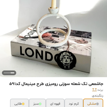
جاشمعی تک شعله سوزنی رومیزی طرح مینیمال کد591
برند:
T.T
رنگبندی
مشکی
کرم نود
قهوه ای
سبز
طلایی