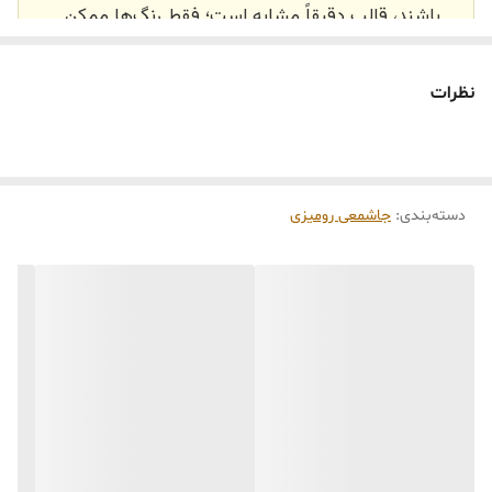
باشند، قالب دقیقاً مشابه است؛ فقط رنگ‌ها ممکن
است تفاوت داشته باشند.
🕰️ تایم آماده‌سازی و ارسال
نظرات
⏳
زمان آماده‌سازی و ارسال سفارش‌ها ۱۰ الی ۲۰ روز
کاری
می‌باشد. کلیه محصولات به‌صورت اختصاصی و
طبق رنگ و سایز انتخابی شما، پس از ثبت فاکتور
دسته‌بندی
:
جاشمعی رومیزی
توسط تیم تی‌تی هوم دکور تولید و ارسال می‌گردند.
🛒 شرایط خرید
خرید و تحویل حضوری نداریم.
جنس کالاها از
پلی‌استر (رزین)
برای کالاهای
کوچک و
فایبرگلاس
برای کالاهای بزرگ می‌باشد.
از بهترین متریال، رنگ و مواد اولیه استفاده
می‌شود.