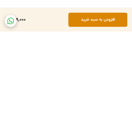
779,000
افزودن به سبد خرید
برگشت به بالا
تعویض کالا در صورت ارسال
پشتبانی فعال طبق تایم