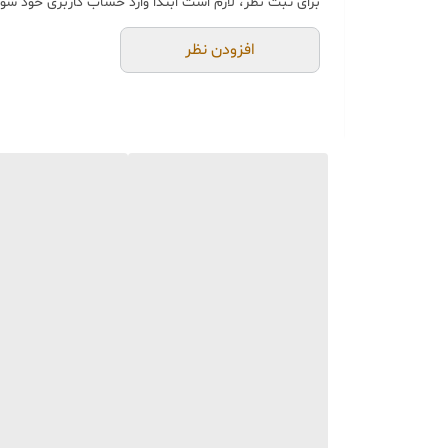
برای ثبت نظر، لازم است ابتدا وارد حساب کاربری خود شوی
خرید و تحویل حضوری ندا
جنس کالاها از
پلی‌استر (ر
افزودن نظر
از بهترین متریال، رنگ و م
محصولات ساخت ایران و کام
جهت اطمینان مشتری،
عک
می‌شود.
🚚 ارسال و بسته‌بندی
ارسال از تهران یا کرج با 
بسته‌بندی محکم و عالی
با
📦
هزینه ارسال و بسته‌بن
📏 ویژگی‌های محصول
امکان اختلاف سایز
۱ الی ۳ سانتی‌متر
قابلیت شستشو با ابر و ما