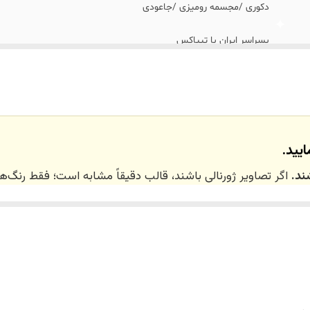
دکوری /مجسمه رومیزی /جاعودی
بسراسر ایران با تیپاکس
تهران_کرج با اسنپ
نداریم
آویزهای روی مجسمه موجود نمیباشد و تزیینی میباشد.
یید.
ند.
اگر تصاویر ژورنالی باشند، قالب دقیقاً مشابه است؛ فقط رنگ
 ۲۰ روز کاری
می‌باشد. کلیه محصولات به‌صورت اختص
ر توسط تیم تی‌تی هوم دکور تولید و ارسال می‌گردند.