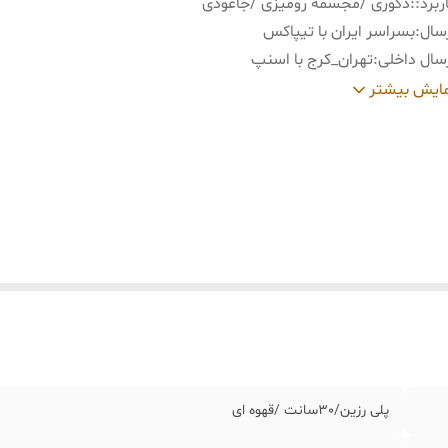
ربرد:
:
دکوری /مجسمه رومیزی /جاعودی
سال
:
بسراسر ایران با تیپاکس
سال داخلی
:
تهران_کرج با اسنپ
ید و تحویل حضوری
:
نداریم
ایش بیشتر
توجه
:
آویزهای روی مجسمه موجود نمیباشد و تزیینی میباشد.
پلی رزین/٣٠سانت /قهوه ای