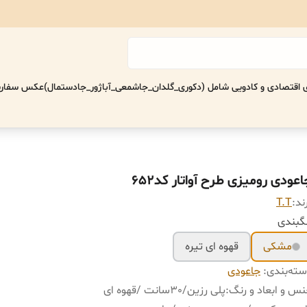
اقتصادی‌ و کادویی شامل (دکوری_گلدان_جاشمعی_آباژور_جادستمال)
عکس سفارش
عودی رومیزی طرح آواتار کد652
ند:
T.T
گبندی
مشکی
قهوه ای تیره
ته‌بندی
:
جاعودی
س و ابعاد و رنگ
:
پلی رزین/٣٠سانت /قهوه ای