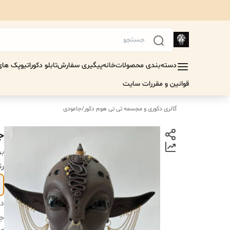
دسته‌بندی محصولات
خانه
پیگیری سفارش
تابلو دکوراتیو
پک های 
قوانین و مقررات سایت
گالری دکوری و مجسمه تی تی هوم دکور
/
جاعودی
جا
بر
رن
دس
جن