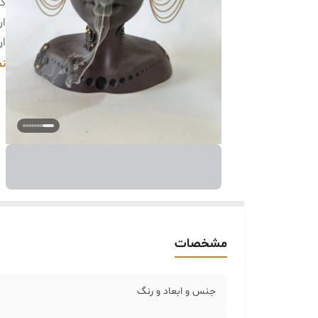
کا
ار
ار
خر
نم
⚠️
مشخصات
جنس و ابعاد و رنگ