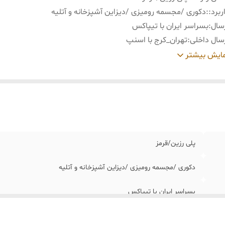
ربرد:
:
دکوری /مجسمه رومیزی /دیزاین آشپزخانه و آتلیه
سال
:
بسراسر ایران با تیپاکس
سال داخلی
:
تهران_کرج با اسنپ
ید و تحویل حضوری
:
نداریم
ایش بیشتر
عاد
:
*اطلاعات ا
فنجان:11*17/5 _____________ *اطلاعات ابعاد سایز کوچک ابعاد
پارچ:19/5*11/5 ابعاد قوری:14/5*10 ابعاد فنجان:11*7
پلی رزین/قرمز
دکوری /مجسمه رومیزی /دیزاین آشپزخانه و آتلیه
بسراسر ایران با تیپاکس
تهران_کرج با اسنپ