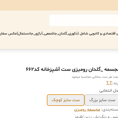
اقتصادی‌ و کادویی شامل (دکوری_گلدان_جاشمعی_آباژور_جادستمال)
عکس سفارش
جسمه _گلدان رومیزی ست آشپزخانه کد662
مت هر ست سه‌تایی محاسبه میشود
ند:
T.T
ل انتخابی
ست سایز بزرگ
ست سایز کوچک
ته‌بندی
:
مجسمه رومیزی
س ‌و رنگ
:
پلی رزین/قرمز