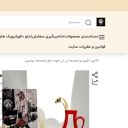
دسته‌بندی محصولات
خانه
پیگیری سفارش
تابلو دکوراتیو
پک های 
قوانین و مقررات سایت
گالری دکوری و مجسمه تی تی هوم دکور
/
مجسمه رومیزی
م
قی
بر
مد
دس
جن