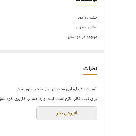
خرید و تحویل حضوری
جنس رزین
ابعاد
مدل رومیزی
موجود در دو سایز
*اطلاعات ابعاد سایز بزرگ
ابعاد پارچ:27/5*15/5
ابعاد قوری:17*26
نظرات
ابعاد فنجان:11*17/5
_____________
شما هم درباره این محصول نظر خود را بنویسید.
*اطلاعات ابعاد سایز کوچک
برای ثبت نظر، لازم است ابتدا وارد حساب کاربری خود شوی
ابعاد پارچ:19/5*11/5
افزودن نظر
ابعاد قوری:14/5*10
ابعاد فنجان:11*7
طرح:پارچ ، قوری، فنجان