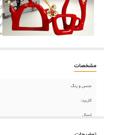
کا
ار
ار
خر
نم
اب
مشخصات
جنس ‌و رنگ
کاربرد:
ارسال
ارسال داخلی
توضیحات