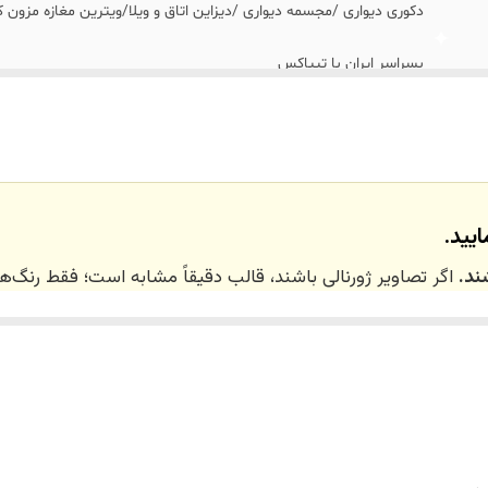
دکوری دیواری /مجسمه دیواری /دیزاین اتاق و ویلا/ویترین مغازه مزون ک
بسراسر ایران با تیپاکس
تهران_کرج با اسنپ
نداریم
یید.
ند.
اگر تصاویر ژورنالی باشند، قالب دقیقاً مشابه است؛ فقط رنگ
 ۲۰ روز کاری
می‌باشد. کلیه محصولات به‌صورت اختص
ر توسط تیم تی‌تی هوم دکور تولید و ارسال می‌گردند.