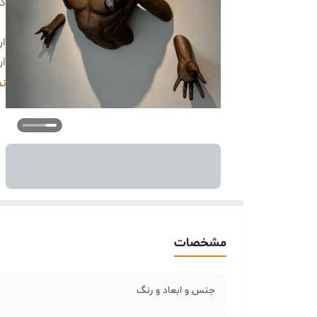
کا
ار
ار
خر
نم
مشخصات
جنس و ابعاد و رنگ