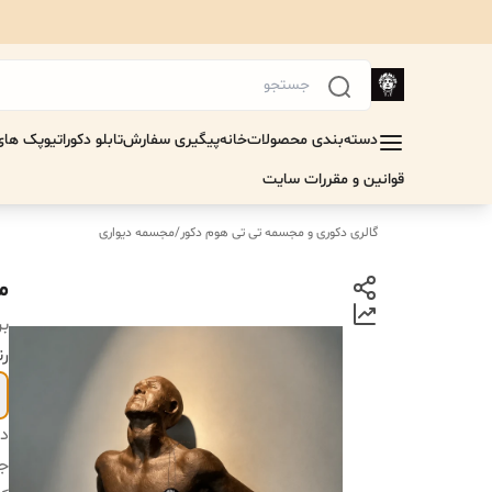
دسته‌بندی محصولات
خانه
پیگیری سفارش
تابلو دکوراتیو
پک های 
قوانین و مقررات سایت
گالری دکوری و مجسمه تی تی هوم دکور
/
مجسمه دیواری
م
بر
رن
دس
جن