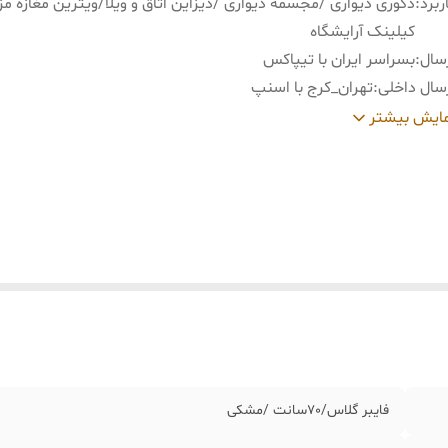
ربرد
:
دکوری دیواری /مجسمه دیواری /دیزاین اتاق و ویلا/ویترین مغازه م
کیلینک آرایشگاه
سال
:
بسراسر ایران با تیپاکس
سال داخلی
:
تهران_کرج با اسنپ
ید و تحویل حضوری
:
نداریم
ایش بیشتر
فایبر گلاس/٧٠سانت /مشکی