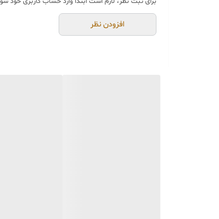
برای ثبت نظر، لازم است ابتدا وارد حساب کاربری خود شوی
خرید و تحویل حضوری ندا
جنس کالاها از
پلی‌استر (ر
افزودن نظر
از بهترین متریال، رنگ و م
محصولات ساخت ایران و کام
جهت اطمینان مشتری،
عک
می‌شود.
🚚 ارسال و بسته‌بندی
ارسال از تهران یا کرج با 
بسته‌بندی محکم و عالی
با
📦
هزینه ارسال و بسته‌بن
📏 ویژگی‌های محصول
امکان اختلاف سایز
۱ الی ۳ سانتی‌متر
قابلیت شستشو با ابر و ما