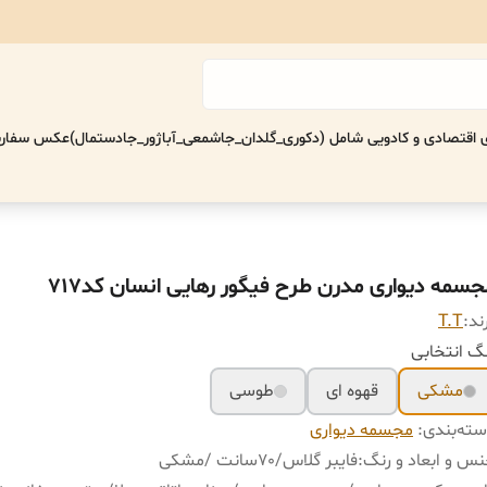
اقتصادی‌ و کادویی شامل (دکوری_گلدان_جاشمعی_آباژور_جادستمال)
عکس سفارش
جسمه دیواری مدرن طرح فیگور رهایی انسان کد717
ند:
T.T
گ انتخابی
مشکی
قهوه ای
طوسی
ته‌بندی
:
مجسمه دیواری
س و ابعاد و رنگ
:
فایبر گلاس/٧٠سانت /مشکی