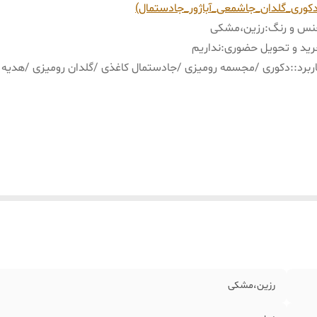
کوری_گلدان_جاشمعی_آباژور_جادستمال)
نس و رنگ
:
رزین،مشکی
ید و تحویل حضوری
:
نداریم
ربرد:
:
دکوری /مجسمه رومیزی /جادستمال کاغذی /گلدان رومیزی /هدیه
رزین،مشکی