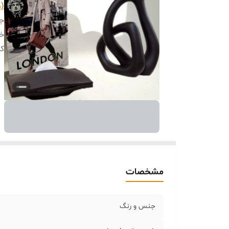
(د
ج
خر
کا
مشخصات
جنس و رنگ