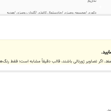
نداریم
دکوری /مجسمه رومیزی /جادستمال کاغذی /گلدان رومیزی /هدیه
یید.
ند.
اگر تصاویر ژورنالی باشند، قالب دقیقاً مشابه است؛ فقط رنگ
 ۲۰ روز کاری
می‌باشد. کلیه محصولات به‌صورت اختص
ر توسط تیم تی‌تی هوم دکور تولید و ارسال می‌گردند.
د.