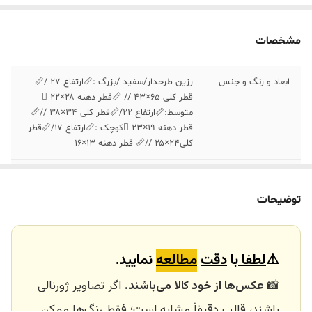
مشخصات
ابعاد و رنگ و جنس
رزین طرحدار/سفید /بزرگ :📏ارتفاع ۲۷ /📏
قطر کلی ۶۵×۴۳ // 📏قطر دهنه ۲۸×۲۲ 🫟
متوسط:📏ارتفاع ۲۲/📏قطر کلی ۳۴×۳۸ //📏
قطر دهنه ۱۹×۲۳ 🫟کوچک :📏ارتفاع ۱۷/📏قطر
کلی۲۴×۲۵ //📏 قطر دهنه ۱۳×۱۶
ارسال داخلی
تهران_کرج با اسنپ
توضیحات
خرید و تحویل
نداریم
حضوری
⚠️
لطفا
با
دقت
مطالعه
نمایید.
روش ارسال
شهرستان باربری/تهران یا کرج اسنپ تبسی
📸
عکس‌ها از خود کالا می‌باشند.
اگر تصاویر ژورنالی
باشند، قالب دقیقاً مشابه است؛ فقط رنگ‌ها ممکن