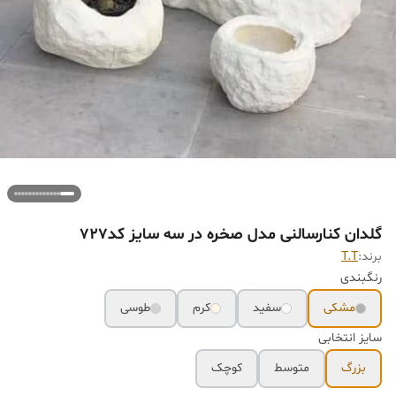
گلدان کنارسالنی مدل صخره در سه سایز کد727
برند:
T.T
رنگبندی
مشکی
سفید
کرم
طوسی
سایز انتخابی
بزرگ
متوسط
کوچک