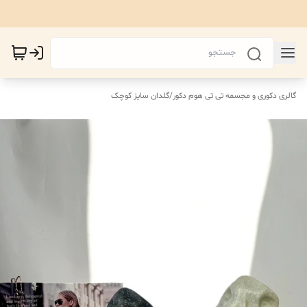
گالری دکوری و مجسمه تی تی هوم دکور
/
گلدان سایز کوچک