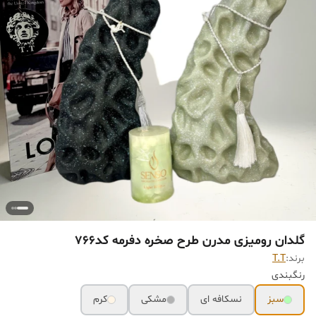
گلدان رومیزی مدرن طرح صخره دفرمه کد766
برند:
T.T
رنگبندی
سبز
نسکافه ای
مشکی
کرم