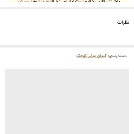
باشند، قالب دقیقاً مشابه است؛ فقط رنگ‌ها ممکن
است تفاوت داشته باشند.
🕰️ تایم آماده‌سازی و ارسال
نظرات
⏳
زمان آماده‌سازی و ارسال سفارش‌ها ۱۰ الی ۲۰ روز
کاری
می‌باشد. کلیه محصولات به‌صورت اختصاصی و
طبق رنگ و سایز انتخابی شما، پس از ثبت فاکتور
دسته‌بندی
:
گلدان سایز کوچک
توسط تیم تی‌تی هوم دکور تولید و ارسال می‌گردند.
🛒 شرایط خرید
خرید و تحویل حضوری نداریم.
جنس کالاها از
پلی‌استر (رزین)
برای کالاهای
کوچک و
فایبرگلاس
برای کالاهای بزرگ می‌باشد.
از بهترین متریال، رنگ و مواد اولیه استفاده
می‌شود.
محصولات ساخت ایران و کاملاً توسط تیم تی‌تی