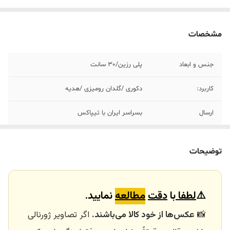
مشخصات
جنس و ابعاد
پلی رزین/٣٠ سانت
کاربرد:
دکوری /گلدان رومیزی /هدیه
ارسال
بسراسر ایران با تیپاکس
ارسال داخلی
تهران_کرج با اسنپ
توضیحات
خرید و تحویل
نداریم
حضوری
⚠️
لطفا
با
دقت
مطالعه
نمایید.
📸
عکس‌ها از خود کالا می‌باشند.
اگر تصاویر ژورنالی