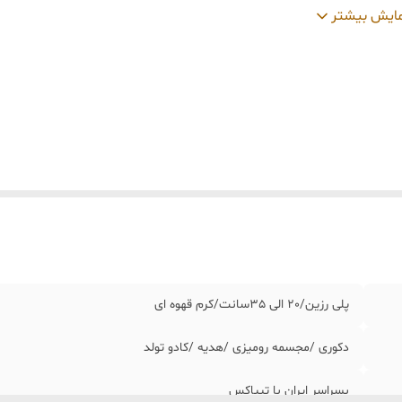
ید و تحویل حضوری
:
نداریم
ایش بیشتر
پلی رزین/٢٠ الی ٣۵سانت/کرم قهوه ای
دکوری /مجسمه رومیزی /هدیه /کادو تولد
بسراسر ایران با تیپاکس