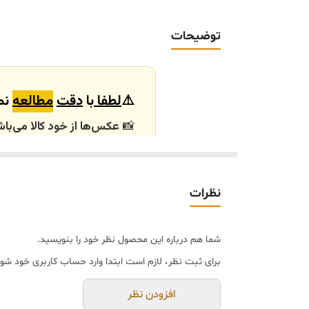
ارسال داخلی
توضیحات
خرید و تحویل حضوری
⚠️
لطفا
با
دقت
مطالعه
نما
📸
عکس‌ها از خود کالا می‌باش
باشند.
🕰️ تایم آماده‌سازی و ارسال
نظرات
⏳
زمان آماده‌سازی و ارسال سفارش‌ها ۱۰ الی
انتخابی شما، پس از ثبت فاکتو
شما هم درباره این محصول نظر خود را بنویسید.
🛒 شرایط خرید
برای ثبت نظر، لازم است ابتدا وارد حساب کاربری خود شوی
خرید و تحویل حضوری ندا
جنس کالاها از
پلی‌استر (ر
افزودن نظر