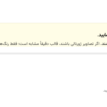
تهران_کرج با اسنپ
نداریم
یید.
ند.
اگر تصاویر ژورنالی باشند، قالب دقیقاً مشابه است؛ فقط رنگ
 ۲۰ روز کاری
می‌باشد. کلیه محصولات به‌صورت اختص
ر توسط تیم تی‌تی هوم دکور تولید و ارسال می‌گردند.
د.
ریم.
زین)
برای کالاهای کوچک و
فایبرگلاس
برای کالاهای بزرگ می‌باشد.