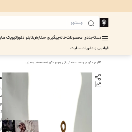
دسته‌بندی محصولات
خانه
پیگیری سفارش
تابلو دکوراتیو
پک های 
قوانین و مقررات سایت
گالری دکوری و مجسمه تی تی هوم دکور
/
مجسمه رومیزی
س
بر
دس
جن
کا
ار
ار