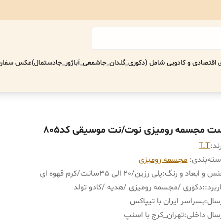
اقتصادی‌ و کادویی شامل (دکوری_گلدان_جاشمعی_آباژور_جادستمال)
عکس سفارش
ت مجسمه رومیزی نوت/نت موسیقی کد805
ند:
T.T
ته‌بندی
:
مجسمه رومیزی
س و ابعاد و رنگ
:
پلی رزین/٢٠ الی ٣۵سانت/کرم قهوه ای
ربرد:
:
دکوری /مجسمه رومیزی /هدیه /کادو تولد
سال
:
بسراسر ایران با تیپاکس
سال داخلی
:
تهران_کرج با اسنپ