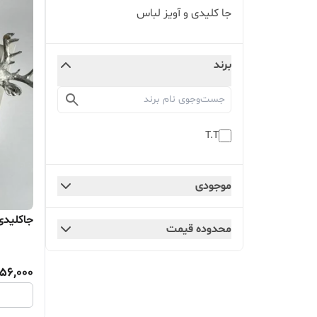
جا کلیدی و آویز لباس
برند
T.T
موجودی
جاکلیدی و
محدوده قیمت
56,000