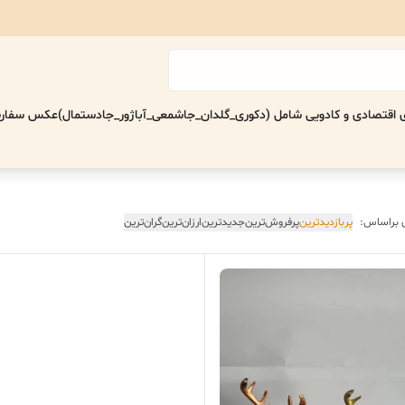
اقتصادی‌ و کادویی شامل (دکوری_گلدان_جاشمعی_آباژور_جادستمال)
عکس سفارش
 براساس:
پربازدیدترین
پرفروش‌ترین
جدیدترین
ارزان‌ترین
گران‌ترین