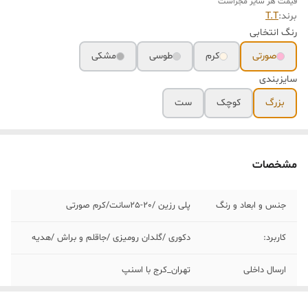
قیمت هر سایز مجزاست
برند:
T.T
رنگ انتخابی
صورتی
کرم
طوسی
مشکی
سایزبندی
بزرگ
کوچک
ست
مشخصات
جنس و ابعاد و رنگ
پلی رزین /٢٠-٢۵سانت/کرم صورتی
کاربرد:
دکوری /گلدان رومیزی /جاقلم و براش /هدیه
ارسال داخلی
تهران_کرج با اسنپ
خرید و تحویل
نداریم