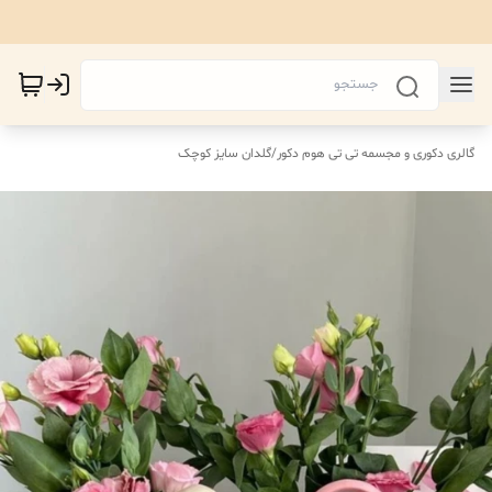
گالری دکوری و مجسمه تی تی هوم دکور
/
گلدان سایز کوچک