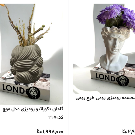
جسمه رومیزی رومی طرح رومی
گلدان دکوراتیو رومیزی مدل موج
کد3070
1,998,000
2,9