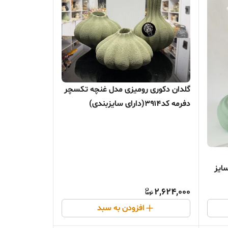
گلدان دکوری رومیزی مدل غنچه تکسچر
دفرمه کد۳۹۱۴(دارای سایزبندی)
/سایز
2,624,000
افزودن به سبد