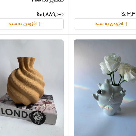
تکسچر کد3559
1,889,000
3,3
افزودن به سبد
افزودن به سبد