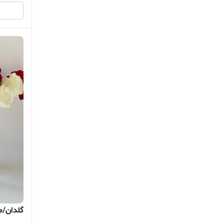
گلدان/مج