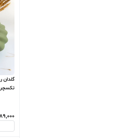
گلدان ر
تکسچر کد8
889,000