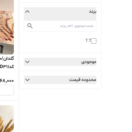
برند
T.T
گلدان/ج
موجودی
کدD311
محدوده قیمت
568,000