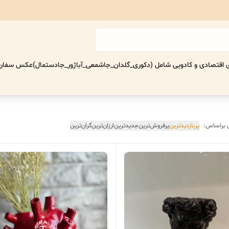
اقتصادی‌ و کادویی شامل (دکوری_گلدان_جاشمعی_آباژور_جادستمال)
عکس سفارش
 براساس:
پربازدیدترین
پرفروش‌ترین
جدیدترین
ارزان‌ترین
گران‌ترین