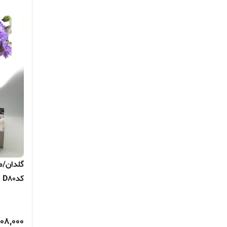
گلدان/م
کدD80
08,000