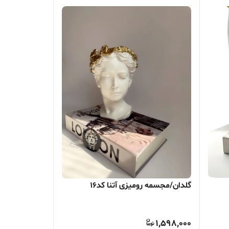
گلدان/مجسمه رومیزی آتنا کد16
1,598,000