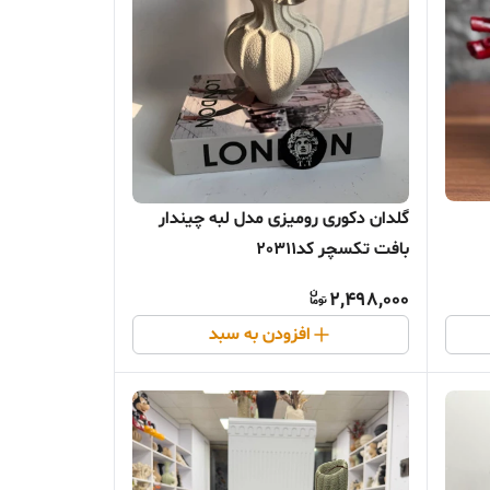
گلدان دکوری رومیزی مدل لبه چیندار
بافت تکسچر کد20311
2,498,000
افزودن به سبد