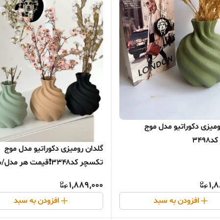
ومیزی دکوراتیو مدل موج
349
گلدان رومیزی دکوراتیو مدل موج
تکسچر کد۳۳۴۸❗قیمت هر مدل
مجزاست❗
1,889,000
1,
افزودن به سبد
افزودن به سبد