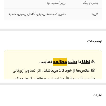
جنس و رنگ
رزین/سفید نود
کاربرد
دکوری /مجسمه رومیزی /گلدان رومیزی /هدیه
توضیحات
⚠️
لطفا
با
دقت
مطالعه
نمایید.
📸
عکس‌ها از خود کالا می‌باشند.
اگر تصاویر ژورنالی
باشند، قالب دقیقاً مشابه است؛ فقط رنگ‌ها ممکن
است تفاوت داشته باشند.
🕰️ تایم آماده‌سازی و ارسال
نظرات
⏳
زمان آماده‌سازی و ارسال سفارش‌ها ۱۰ الی ۲۰ روز