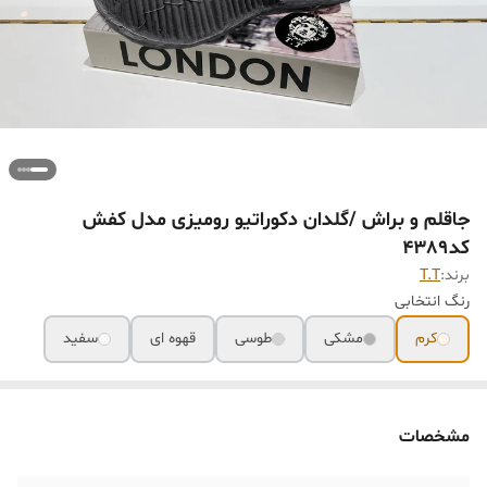
جاقلم و براش /گلدان دکوراتیو رومیزی مدل کفش
کد۴٣٨٩
برند:
T.T
رنگ انتخابی
کرم
مشکی
طوسی
قهوه ای
سفید
مشخصات