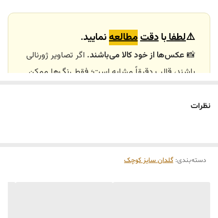
⚠️
لطفا
با
دقت
مطالعه
نمایید.
📸
عکس‌ها از خود کالا می‌باشند.
اگر تصاویر ژورنالی
باشند، قالب دقیقاً مشابه است؛ فقط رنگ‌ها ممکن
است تفاوت داشته باشند.
🕰️ تایم آماده‌سازی و ارسال
نظرات
⏳
زمان آماده‌سازی و ارسال سفارش‌ها ۱۰ الی ۲۰ روز
کاری
می‌باشد. کلیه محصولات به‌صورت اختصاصی و
طبق رنگ و سایز انتخابی شما، پس از ثبت فاکتور
دسته‌بندی
:
گلدان سایز کوچک
توسط تیم تی‌تی هوم دکور تولید و ارسال می‌گردند.
🛒 شرایط خرید
خرید و تحویل حضوری نداریم.