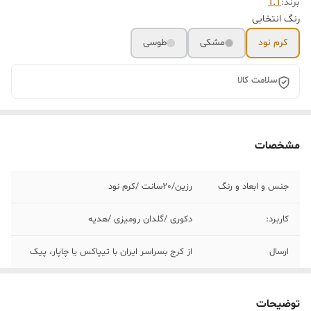
برند:
T.T
رنگ انتخابی
کرم نود
مشکی
طوسی
سلامت کالا
مشخصات
جنس و ابعاد و رنگ
رزین/٢٠سانت /کرم نود
کاربرد:
دکوری /گلدان رومیزی /هدیه
ارسال
از کرج بسراسر ایران با تیپاکس یا چاپار، پیک
توضیحات