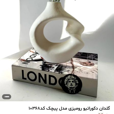
گلدان دکوراتیو رومیزی مدل پیچک کد10368