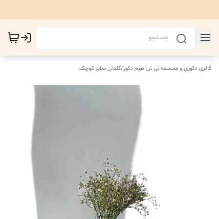
گالری دکوری و مجسمه تی تی هوم دکور
/
گلدان سایز کوچک