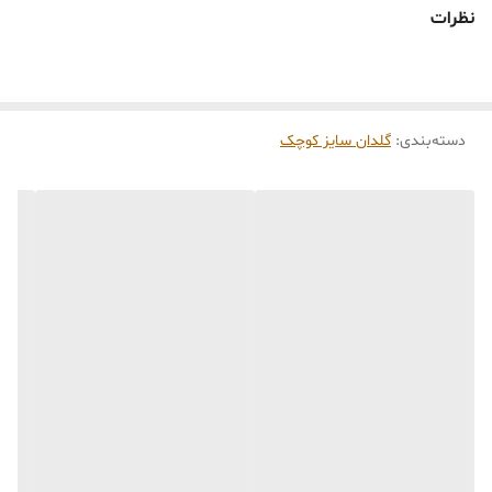
🕰️ مهلت ارسال و آماده‌سازی
نظرات
اگر بیس و قالب کالای انتخابی موجود باشد،
۷ الی
۱۰ روز
زمان نیاز است (برای خشک شدن رنگ و
بسته‌بندی). تمامی مدل‌ها اختصاصی و طبق رنگ و
دسته‌بندی
:
گلدان سایز کوچک
سایز انتخابی شما، بعد از ثبت فاکتور توسط تیم
تی‌تی هوم دکور تولید می‌شوند.
اگر کالا موجود نباشد، قالب‌گیری زمان‌بر بوده و نیاز
به صبوری دارد.
در صورت عدم امکان تولید قالب (سوخته یا توقف
تولید)، سفارش لغو و مبلغ عودت داده خواهد شد.
🛒 شرایط خرید
خرید و تحویل حضوری نداریم.
جنس کالاها از
پلی‌استر (رزین)
برای کالاهای