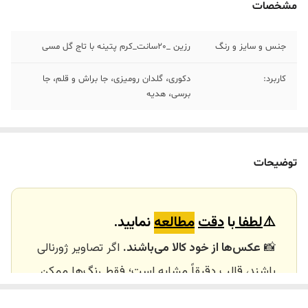
مشخصات
جنس و سایز و رنگ
رزین _20سانت_کرم پتینه با تاج گل مسی
کاربرد:
دکوری، گلدان رومیزی، جا براش و قلم، جا
برسی، هدیه
توضیحات
⚠️
لطفا
با
دقت
مطالعه
نمایید.
📸
عکس‌ها از خود کالا می‌باشند.
اگر تصاویر ژورنالی
باشند، قالب دقیقاً مشابه است؛ فقط رنگ‌ها ممکن
است تفاوت داشته باشند.